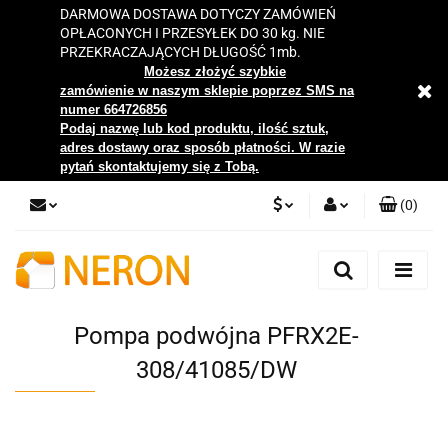
DARMOWA DOSTAWA DOTYCZY ZAMÓWIEŃ
OPŁACONYCH I PRZESYŁEK DO 30 kg. NIE
PRZEKRACZAJĄCYCH DŁUGOŚĆ 1mb.
Możesz złożyć szybkie
zamówienie w naszym sklepie poprzez SMS na
numer 664726856
Podaj nazwę lub kod produktu, ilość sztuk,
adres dostawy oraz sposób płatności. W razie
pytań skontaktujemy się z Tobą.
(
0
)
PLN
Zaloguj się
Zarejestruj się
EUR
Dodaj zgłoszenie
Pompa podwójna PFRX2E-
Zgody cookies
308/41085/DW