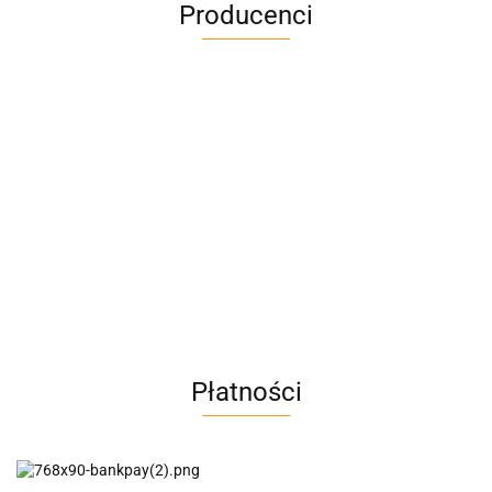
Producenci
A4M
AC BlueLine
Płatności
AC EasyLine