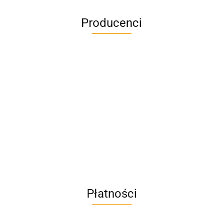
Producenci
A4M
AC BlueLine
Płatności
AC EasyLine