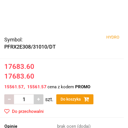
HYDRO
Symbol:
PFRX2E308/31010/DT
17683.60
17683.60
15561.57
15561.57
cena z kodem
PROMO
szt.
Do koszyka
Do przechowalni
Opinie
brak ocen
(dodaj)