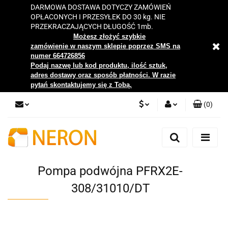
DARMOWA DOSTAWA DOTYCZY ZAMÓWIEŃ
OPŁACONYCH I PRZESYŁEK DO 30 kg. NIE
PRZEKRACZAJĄCYCH DŁUGOŚĆ 1mb.
Możesz złożyć szybkie
zamówienie w naszym sklepie poprzez SMS na
numer 664726856
Podaj nazwę lub kod produktu, ilość sztuk,
adres dostawy oraz sposób płatności. W razie
pytań skontaktujemy się z Tobą.
(
0
)
PLN
Zaloguj się
Zarejestruj się
EUR
Dodaj zgłoszenie
Pompa podwójna PFRX2E-
Zgody cookies
308/31010/DT