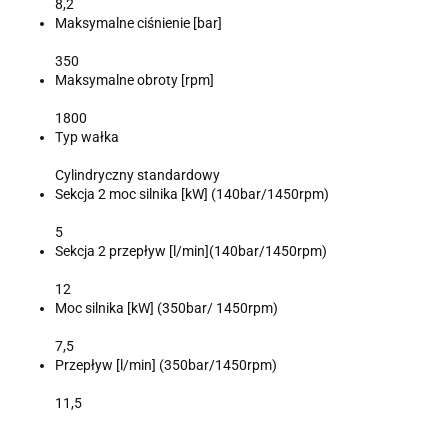
8,2
Maksymalne ciśnienie [bar]
350
Maksymalne obroty [rpm]
1800
Typ wałka
Cylindryczny standardowy
Sekcja 2 moc silnika [kW] (140bar/1450rpm)
5
Sekcja 2 przepływ [l/min](140bar/1450rpm)
12
Moc silnika [kW] (350bar/ 1450rpm)
7,5
Przepływ [l/min] (350bar/1450rpm)
11,5