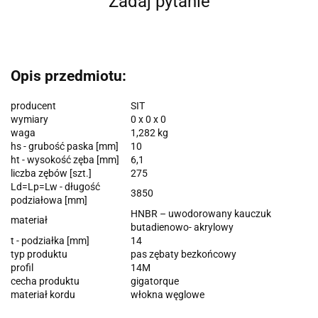
Zadaj pytanie
Opis przedmiotu:
producent
SIT
wymiary
0 x 0 x 0
waga
1,282 kg
hs - grubość paska [mm]
10
ht - wysokość zęba [mm]
6,1
liczba zębów [szt.]
275
Ld=Lp=Lw - długość
3850
podziałowa [mm]
HNBR – uwodorowany kauczuk
materiał
butadienowo- akrylowy
t - podziałka [mm]
14
typ produktu
pas zębaty bezkońcowy
profil
14M
cecha produktu
gigatorque
materiał kordu
włokna węglowe