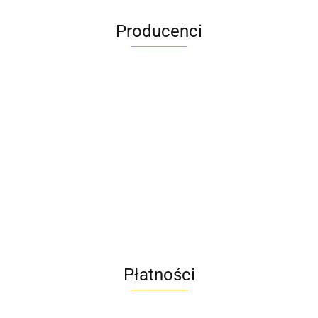
Producenci
A4M
AC BlueLine
Płatności
AC EasyLine