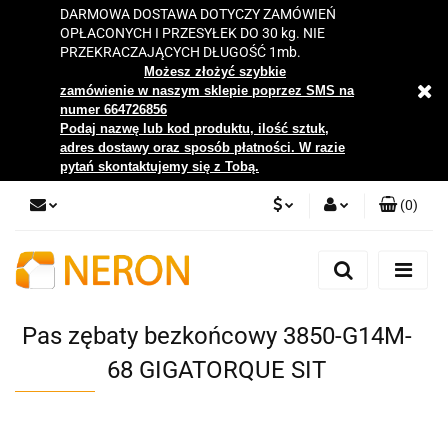
DARMOWA DOSTAWA DOTYCZY ZAMÓWIEŃ
OPŁACONYCH I PRZESYŁEK DO 30 kg. NIE
PRZEKRACZAJĄCYCH DŁUGOŚĆ 1mb.
Możesz złożyć szybkie
zamówienie w naszym sklepie poprzez SMS na
numer 664726856
Podaj nazwę lub kod produktu, ilość sztuk,
adres dostawy oraz sposób płatności. W razie
pytań skontaktujemy się z Tobą.
(
0
)
PLN
Zaloguj się
Zarejestruj się
EUR
Dodaj zgłoszenie
Pas zębaty bezkońcowy 3850-G14M-
Zgody cookies
68 GIGATORQUE SIT