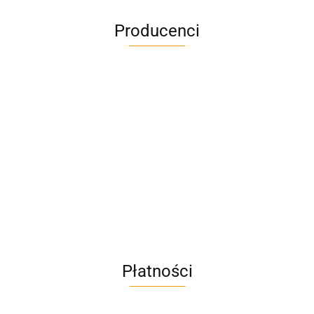
Producenci
A4M
AC BlueLine
Płatności
AC EasyLine