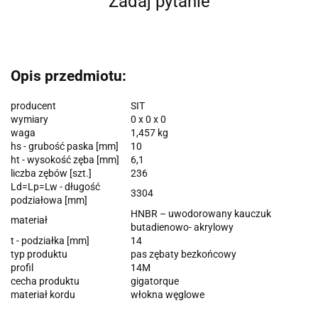
Zadaj pytanie
Opis przedmiotu:
producent
SIT
wymiary
0 x 0 x 0
waga
1,457 kg
hs - grubość paska [mm]
10
ht - wysokość zęba [mm]
6,1
liczba zębów [szt.]
236
Ld=Lp=Lw - długość
3304
podziałowa [mm]
HNBR – uwodorowany kauczuk
materiał
butadienowo- akrylowy
t - podziałka [mm]
14
typ produktu
pas zębaty bezkońcowy
profil
14M
cecha produktu
gigatorque
materiał kordu
włokna węglowe