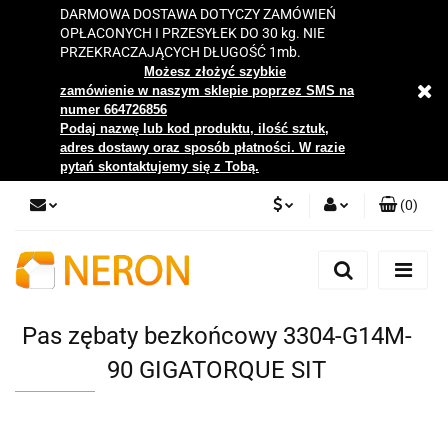
DARMOWA DOSTAWA DOTYCZY ZAMÓWIEŃ
OPŁACONYCH I PRZESYŁEK DO 30 kg. NIE
PRZEKRACZAJĄCYCH DŁUGOŚĆ 1mb.
Możesz złożyć szybkie
zamówienie w naszym sklepie poprzez SMS na
numer 664726856
Podaj nazwę lub kod produktu, ilość sztuk,
adres dostawy oraz sposób płatności. W razie
pytań skontaktujemy się z Tobą.
(
0
)
PLN
Zaloguj się
Zarejestruj się
EUR
Dodaj zgłoszenie
Pas zębaty bezkońcowy 3304-G14M-
Zgody cookies
90 GIGATORQUE SIT