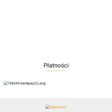
A4M
AC BlueLine
Płatności
AC EasyLine
ACCURIDE