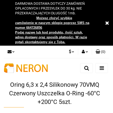
DARMOWA DOSTAWA DOTYCZY ZAMÓWIEŃ
OPŁACONYCH I PRZESYŁEK DO 30 kg. NIE
PRZEKRACZAJĄCYCH DŁUGOŚĆ 1mb.
Możesz złożyć szybkie
zamówienie w naszym sklepie poprzez SMS na
numer 664726856
Podaj nazwę lub kod produktu, ilość sztuk,
adres dostawy oraz sposób płatności. W razie
pytań skontaktujemy się z Tobą.
(
0
)
PLN
Zaloguj się
Zarejestruj się
EUR
Dodaj zgłoszenie
Oring 6,3 x 2,4 Silikonowy 70VMQ
Zgody cookies
Czerwony Uszczelka O-Ring -60°C
+200°C 5szt.