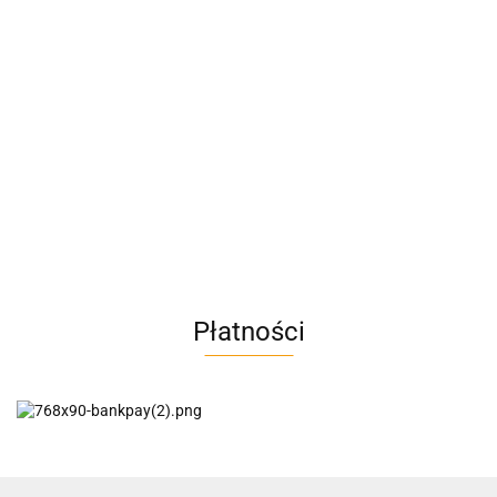
A4M
AC BlueLine
Płatności
AC EasyLine
ACCURIDE