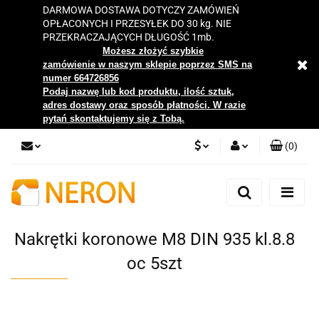
DARMOWA DOSTAWA DOTYCZY ZAMÓWIEŃ
OPŁACONYCH I PRZESYŁEK DO 30 kg. NIE
PRZEKRACZAJĄCYCH DŁUGOŚĆ 1mb.
Możesz złożyć szybkie
zamówienie w naszym sklepie poprzez SMS na
numer 664726856
Podaj nazwę lub kod produktu, ilość sztuk,
adres dostawy oraz sposób płatności. W razie
pytań skontaktujemy się z Tobą.
(
0
)
PLN
Zaloguj się
Zarejestruj się
EUR
Dodaj zgłoszenie
Nakrętki koronowe M8 DIN 935 kl.8.8
Zgody cookies
oc 5szt