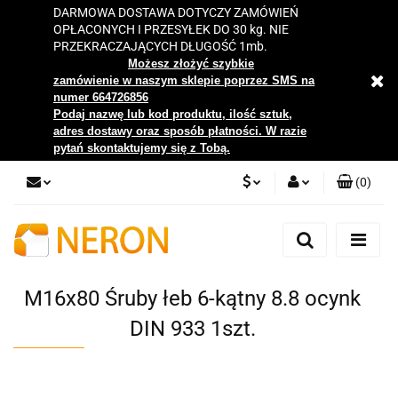
DARMOWA DOSTAWA DOTYCZY ZAMÓWIEŃ
OPŁACONYCH I PRZESYŁEK DO 30 kg. NIE
PRZEKRACZAJĄCYCH DŁUGOŚĆ 1mb.
Możesz złożyć szybkie
zamówienie w naszym sklepie poprzez SMS na
numer 664726856
Podaj nazwę lub kod produktu, ilość sztuk,
adres dostawy oraz sposób płatności. W razie
pytań skontaktujemy się z Tobą.
(
0
)
PLN
Zaloguj się
Zarejestruj się
EUR
Dodaj zgłoszenie
M16x80 Śruby łeb 6-kątny 8.8 ocynk
Zgody cookies
DIN 933 1szt.