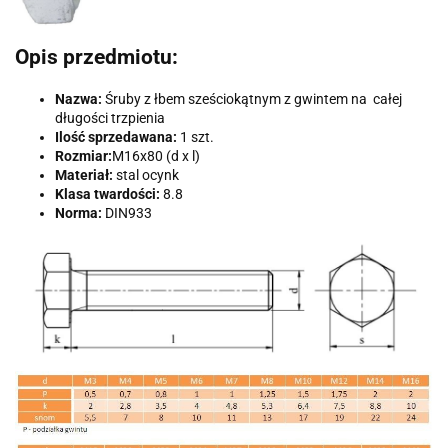
Opis przedmiotu:
Nazwa:
Śruby z łbem sześciokątnym z gwintem na całej
długości trzpienia
Ilość sprzedawana:
1 szt.
Rozmiar:
M16x80 (d x l)
Materiał:
stal ocynk
Klasa twardości:
8.8
Norma:
DIN933