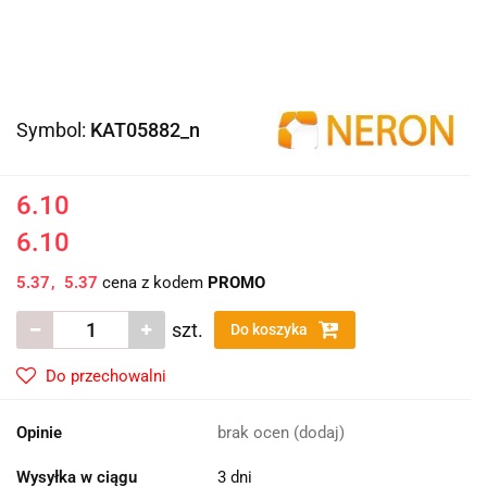
Symbol:
KAT05882_n
6.10
6.10
5.37
5.37
cena z kodem
PROMO
szt.
Do koszyka
Do przechowalni
Opinie
brak ocen
(dodaj)
Wysyłka w ciągu
3 dni