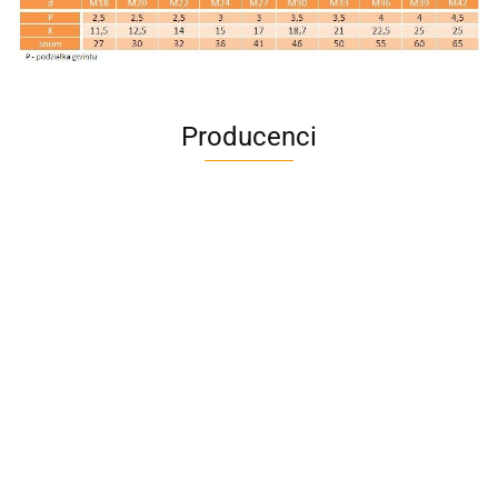
Producenci
A4M
AC BlueLine