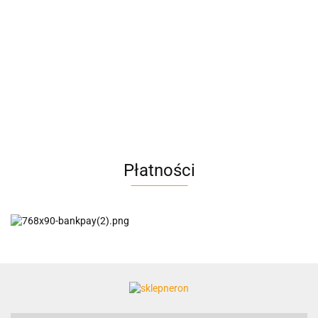
A4M
AC BlueLine
Płatności
AC EasyLine
ACCURIDE