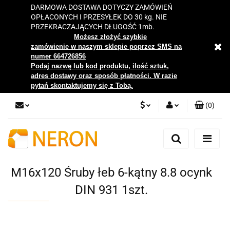
DARMOWA DOSTAWA DOTYCZY ZAMÓWIEŃ
OPŁACONYCH I PRZESYŁEK DO 30 kg. NIE
PRZEKRACZAJĄCYCH DŁUGOŚĆ 1mb.
Możesz złożyć szybkie
zamówienie w naszym sklepie poprzez SMS na
numer 664726856
Podaj nazwę lub kod produktu, ilość sztuk,
adres dostawy oraz sposób płatności. W razie
pytań skontaktujemy się z Tobą.
(
0
)
PLN
Zaloguj się
Zarejestruj się
EUR
Dodaj zgłoszenie
M16x120 Śruby łeb 6-kątny 8.8 ocynk
Zgody cookies
DIN 931 1szt.