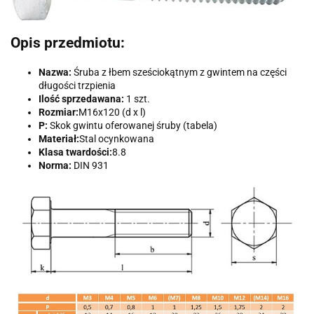
Opis przedmiotu:
Nazwa:
Śruba z łbem sześciokątnym z gwintem na części
długości trzpienia
Ilość sprzedawana:
1 szt.
Rozmiar:
M16x120 (d x l)
P:
Skok gwintu oferowanej śruby (tabela)
Materiał:
Stal ocynkowana
Klasa twardości:
8.8
Norma:
DIN 931