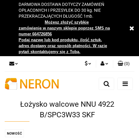
DARMOWA DOSTAWA DOTYCZY ZAMÓWIEŃ
OPŁACONYCH I PRZESYŁEK DO 30 kg. NIE
PRZEKRACZAJĄCYCH DŁUGOŚĆ 1mb.
Możesz złożyć szybkie
zamówienie w naszym sklepie poprzez SMS na
numer 664726856
Podaj nazwę lub kod produktu, ilość sztuk,
adres dostawy oraz sposób płatności. W razie
pytań skontaktujemy się z Tobą.
(
0
)
PLN
Zaloguj się
Zarejestruj się
EUR
Dodaj zgłoszenie
Łożysko walcowe NNU 4922
Zgody cookies
B/SPC3W33 SKF
NOWOŚĆ