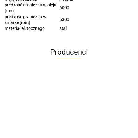
prędkość graniczna w oleju
6000
[rpm]
prędkość graniczna w
5300
smarze [rpm]
materiał el. tocznego
stal
Producenci
A4M
AC BlueLine