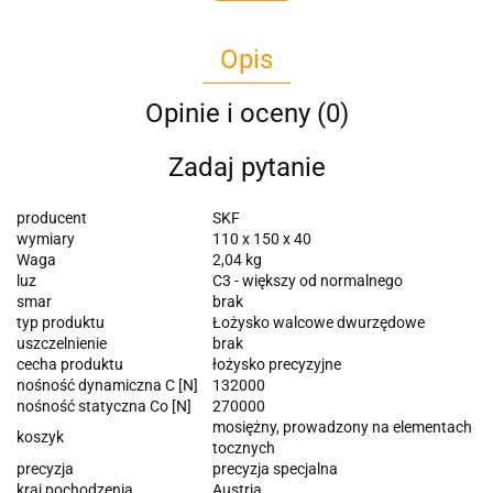
Opis
Opinie i oceny (0)
Zadaj pytanie
producent
SKF
wymiary
110 x 150 x 40
Waga
2,04 kg
luz
C3 - większy od normalnego
smar
brak
typ produktu
Łożysko walcowe dwurzędowe
uszczelnienie
brak
cecha produktu
łożysko precyzyjne
nośność dynamiczna C [N]
132000
nośność statyczna Co [N]
270000
mosiężny, prowadzony na elementach
koszyk
tocznych
precyzja
precyzja specjalna
kraj pochodzenia
Austria