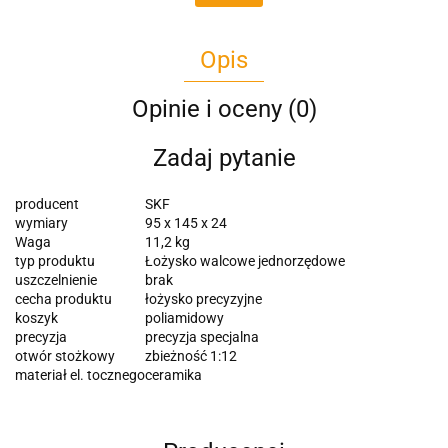
Opis
Opinie i oceny (0)
Zadaj pytanie
producent
SKF
wymiary
95 x 145 x 24
Waga
11,2 kg
typ produktu
Łożysko walcowe jednorzędowe
uszczelnienie
brak
cecha produktu
łożysko precyzyjne
koszyk
poliamidowy
precyzja
precyzja specjalna
otwór stożkowy
zbieżność 1:12
materiał el. tocznego
ceramika