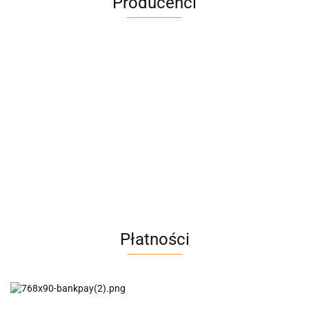
Producenci
A4M
AC BlueLine
Płatności
AC EasyLine