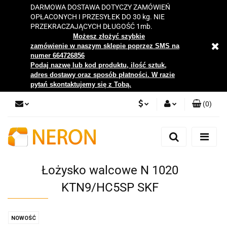
DARMOWA DOSTAWA DOTYCZY ZAMÓWIEŃ
OPŁACONYCH I PRZESYŁEK DO 30 kg. NIE
PRZEKRACZAJĄCYCH DŁUGOŚĆ 1mb.
Możesz złożyć szybkie
zamówienie w naszym sklepie poprzez SMS na
numer 664726856
Podaj nazwę lub kod produktu, ilość sztuk,
adres dostawy oraz sposób płatności. W razie
pytań skontaktujemy się z Tobą.
(
0
)
PLN
Zaloguj się
Zarejestruj się
EUR
Dodaj zgłoszenie
Łożysko walcowe N 1020
Zgody cookies
KTN9/HC5SP SKF
NOWOŚĆ