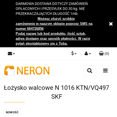
DARMOWA DOSTAWA DOTYCZY ZAMÓWIEŃ
OPŁACONYCH I PRZESYŁEK DO 30 kg. NIE
PRZEKRACZAJĄCYCH DŁUGOŚĆ 1mb.
Możesz złożyć szybkie
zamówienie w naszym sklepie poprzez SMS na
numer 664726856
Podaj nazwę lub kod produktu, ilość sztuk,
adres dostawy oraz sposób płatności. W razie
pytań skontaktujemy się z Tobą.
(
0
)
PLN
Zaloguj się
Zarejestruj się
EUR
Dodaj zgłoszenie
Łożysko walcowe N 1016 KTN/VQ497
Zgody cookies
SKF
NOWOŚĆ