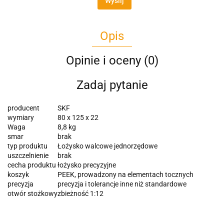
Wyślij
Opis
Opinie i oceny (0)
Zadaj pytanie
producent
SKF
wymiary
80 x 125 x 22
Waga
8,8 kg
smar
brak
typ produktu
Łożysko walcowe jednorzędowe
uszczelnienie
brak
cecha produktu
łożysko precyzyjne
koszyk
PEEK, prowadzony na elementach tocznych
precyzja
precyzja i tolerancje inne niż standardowe
otwór stożkowy
zbieżność 1:12