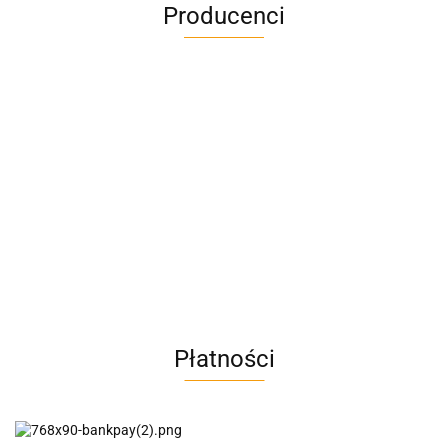
Producenci
A4M
AC BlueLine
Płatności
AC EasyLine