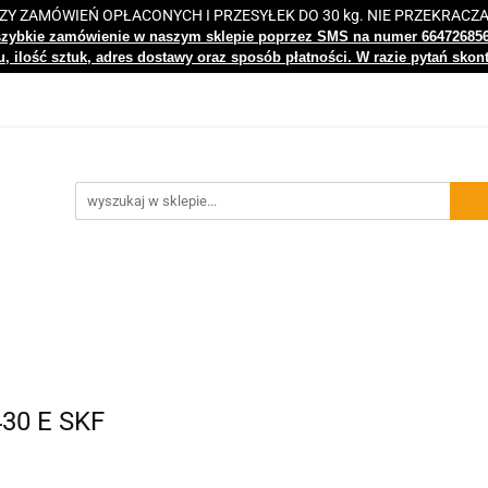
 ZAMÓWIEŃ OPŁACONYCH I PRZESYŁEK DO 30 kg. NIE PRZEKRACZ
i
Nowości
Bestsellery
Kontakt
Centrum Wiedz
szybkie zamówienie w naszym sklepie poprzez SMS na numer 66472685
, ilość sztuk, adres dostawy oraz sposób płatności. W razie pytań skon
gi
Nowości
Bestsellery
Kontakt
Centrum Wiedzy
430 E SKF