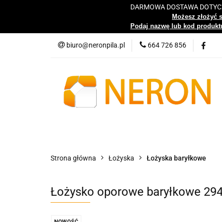
DARMOWA DOSTAWA DOTYCZY
Katalog
Możesz złożyć 
Podaj nazwę lub kod produktu
biuro@neronpila.pl
664 726 856
Wszystkie kategorie
Katalo
Strona główna
Łożyska
Łożyska baryłkowe
Łożysko oporowe baryłkowe 29
NOWOŚĆ