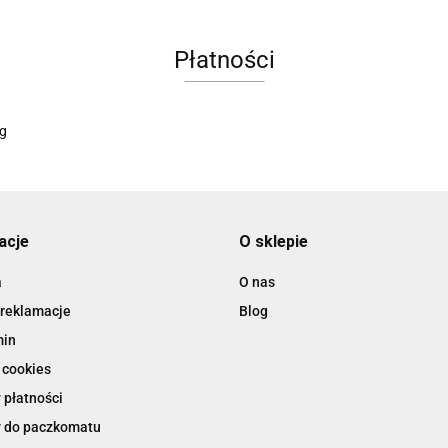
Płatności
AC EasyLine
ACCURIDE
acje
O sklepie
a
O nas
 reklamacje
Blog
AIRTAC
min
 cookies
 płatności
 do paczkomatu