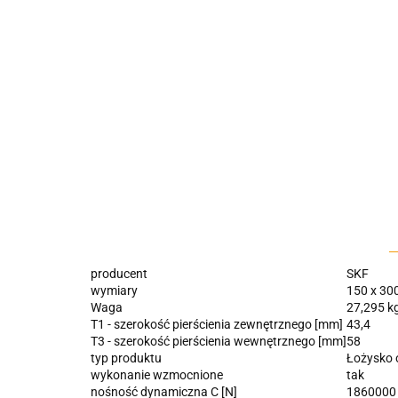
producent
SKF
wymiary
150 x 300
Waga
27,295 k
T1 - szerokość pierścienia zewnętrznego [mm]
43,4
T3 - szerokość pierścienia wewnętrznego [mm]
58
typ produktu
Łożysko 
wykonanie wzmocnione
tak
nośność dynamiczna C [N]
1860000