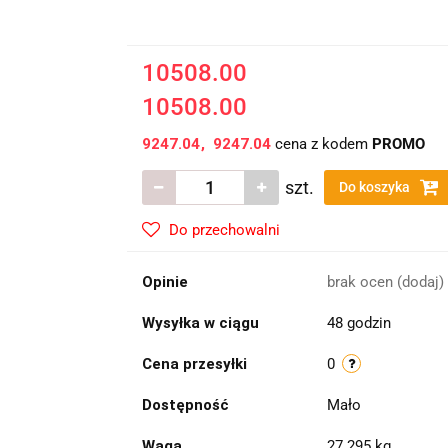
10508.00
10508.00
9247.04
9247.04
cena z kodem
PROMO
szt.
Do koszyka
Do przechowalni
Opinie
brak ocen
(dodaj)
Wysyłka w ciągu
48 godzin
Cena przesyłki
0
Dostępność
Mało
Waga
27.295 kg