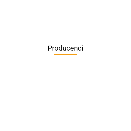
Producenci
A4M
AC BlueLine