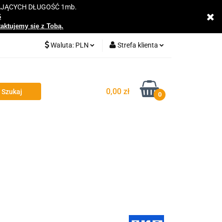
AJĄCYCH DŁUGOŚĆ 1mb.
y
6
taktujemy się z Tobą.
Waluta:
PLN
Strefa klienta
PLN
Zaloguj się
EUR
Zarejestruj się
0,00 zł
0
Dodaj zgłoszenie
Zgody cookies