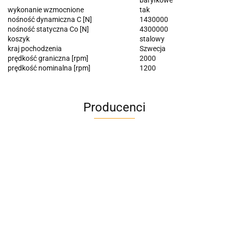
wykonanie wzmocnione
tak
nośność dynamiczna C [N]
1430000
nośność statyczna Co [N]
4300000
koszyk
stalowy
kraj pochodzenia
Szwecja
prędkość graniczna [rpm]
2000
prędkość nominalna [rpm]
1200
Producenci
A4M