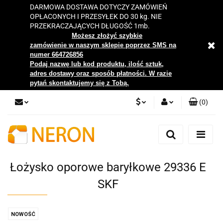
DARMOWA DOSTAWA DOTYCZY ZAMÓWIEŃ
OPŁACONYCH I PRZESYŁEK DO 30 kg. NIE
PRZEKRACZAJĄCYCH DŁUGOŚĆ 1mb.
Możesz złożyć szybkie
zamówienie w naszym sklepie poprzez SMS na
numer 664726856
Podaj nazwę lub kod produktu, ilość sztuk,
adres dostawy oraz sposób płatności. W razie
pytań skontaktujemy się z Tobą.
(
0
)
PLN
Zaloguj się
Zarejestruj się
EUR
Dodaj zgłoszenie
Łożysko oporowe baryłkowe 29336 E
Zgody cookies
SKF
NOWOŚĆ