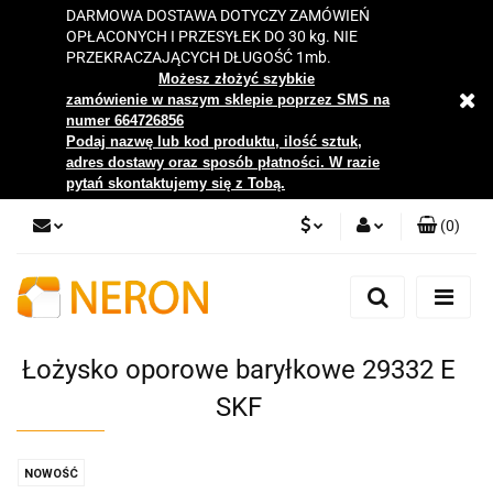
DARMOWA DOSTAWA DOTYCZY ZAMÓWIEŃ
OPŁACONYCH I PRZESYŁEK DO 30 kg. NIE
PRZEKRACZAJĄCYCH DŁUGOŚĆ 1mb.
Możesz złożyć szybkie
zamówienie w naszym sklepie poprzez SMS na
numer 664726856
Podaj nazwę lub kod produktu, ilość sztuk,
adres dostawy oraz sposób płatności. W razie
pytań skontaktujemy się z Tobą.
(
0
)
PLN
Zaloguj się
Zarejestruj się
EUR
Dodaj zgłoszenie
Łożysko oporowe baryłkowe 29332 E
Zgody cookies
SKF
NOWOŚĆ