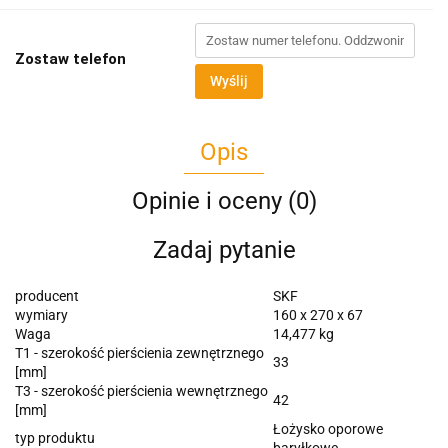
Zostaw telefon
Wyślij
Opis
Opinie i oceny (0)
Zadaj pytanie
producent
SKF
wymiary
160 x 270 x 67
Waga
14,477 kg
T1 - szerokość pierścienia zewnętrznego
33
[mm]
T3 - szerokość pierścienia wewnętrznego
42
[mm]
Łożysko oporowe
typ produktu
baryłkowe