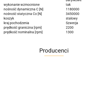
wykonanie wzmocnione
tak
nośność dynamiczna C [N]
1180000
nośność statyczna Co [N]
3450000
koszyk
stalowy
kraj pochodzenia
Szwecja
prędkość graniczna [rpm]
2200
prędkość nominalna [rpm]
1300
Producenci
A4M