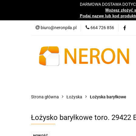
DARMOWA DOSTAWA DOTYCZY
Katalog
Możesz złożyć 
Podaj nazwę lub kod produktu
biuro@neronpila.pl
664 726 856
Wszystkie kategorie
Katalo
Strona główna
Łożyska
Łożyska baryłkowe
Łożysko baryłkowe toro. 29422 
NOWOŚĆ