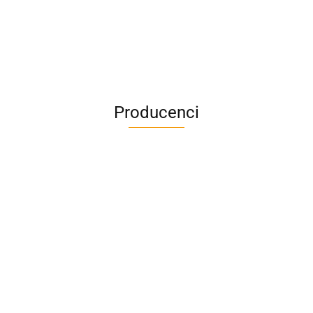
Producenci
A4M
AC BlueLine