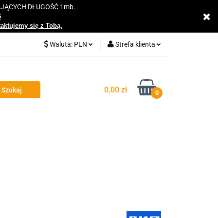
AJĄCYCH DŁUGOŚĆ 1mb.
y
6
taktujemy się z Tobą.
Waluta:
PLN
Strefa klienta
PLN
Zaloguj się
EUR
Zarejestruj się
0,00 zł
0
Dodaj zgłoszenie
Zgody cookies