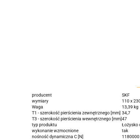
producent
SKF
wymiary
110 x 230
Waga
13,39 kg
T1 - szerokość pierścienia zewnętrznego [mm]
34,7
T3 - szerokość pierścienia wewnętrznego [mm]
47
typ produktu
Łożysko 
wykonanie wzmocnione
tak
nośność dynamiczna C [N]
1180000