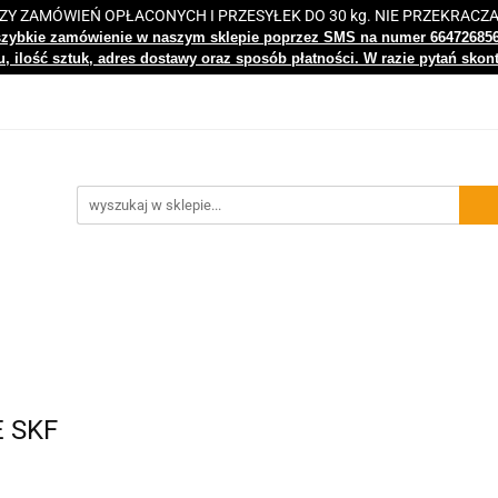
 ZAMÓWIEŃ OPŁACONYCH I PRZESYŁEK DO 30 kg. NIE PRZEKRACZ
i
Nowości
Bestsellery
Kontakt
Centrum Wiedz
szybkie zamówienie w naszym sklepie poprzez SMS na numer 66472685
, ilość sztuk, adres dostawy oraz sposób płatności. W razie pytań skon
gi
Nowości
Bestsellery
Kontakt
Centrum Wiedzy
E SKF