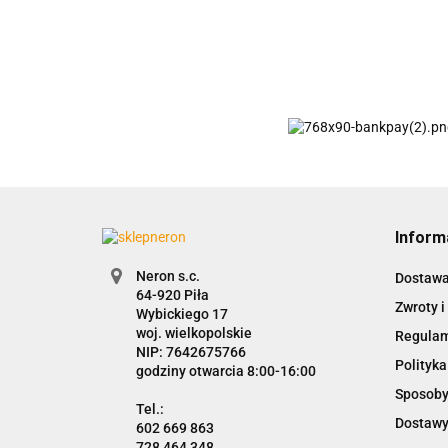
Inform
Neron s.c.
Dostaw
Zwroty i
Wybickiego 17
woj. wielkopolskie
Regula
NIP: 7642675766
Polityka
godziny otwarcia 8:00-16:00
Sposoby
Dostawy
602 669 863
728 464 348