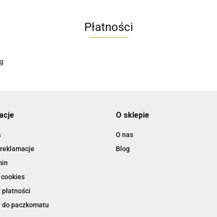
Płatności
AC EasyLine
ACCURIDE
acje
O sklepie
a
O nas
 reklamacje
Blog
AIRTAC
min
 cookies
 płatności
 do paczkomatu