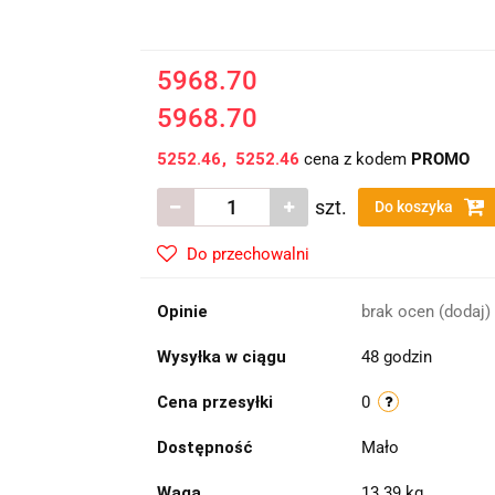
5968.70
5968.70
5252.46
5252.46
cena z kodem
PROMO
szt.
Do koszyka
Do przechowalni
Opinie
brak ocen
(dodaj)
Wysyłka w ciągu
48 godzin
Cena przesyłki
0
Dostępność
Mało
Waga
13.39 kg