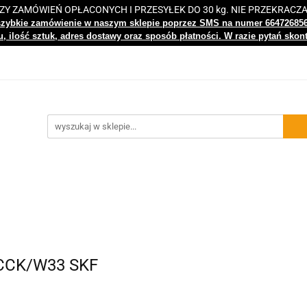
 ZAMÓWIEŃ OPŁACONYCH I PRZESYŁEK DO 30 kg. NIE PRZEKRACZ
i
Nowości
Bestsellery
Kontakt
Centrum Wiedz
szybkie zamówienie w naszym sklepie poprzez SMS na numer 66472685
, ilość sztuk, adres dostawy oraz sposób płatności. W razie pytań skon
gi
Nowości
Bestsellery
Kontakt
Centrum Wiedzy
 CCK/W33 SKF