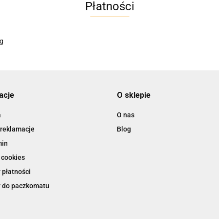
Płatności
AC EasyLine
ACCURIDE
acje
O sklepie
a
O nas
 reklamacje
Blog
AIRTAC
min
 cookies
 płatności
 do paczkomatu