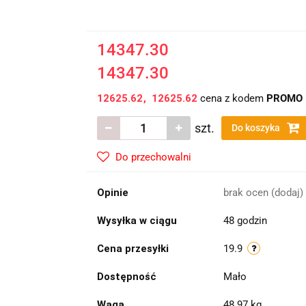
14347.30
14347.30
12625.62
12625.62
cena z kodem
PROMO
szt.
Do koszyka
Do przechowalni
Opinie
brak ocen
(dodaj)
Wysyłka w ciągu
48 godzin
Cena przesyłki
19.9
Dostępność
Mało
Waga
48.97 kg