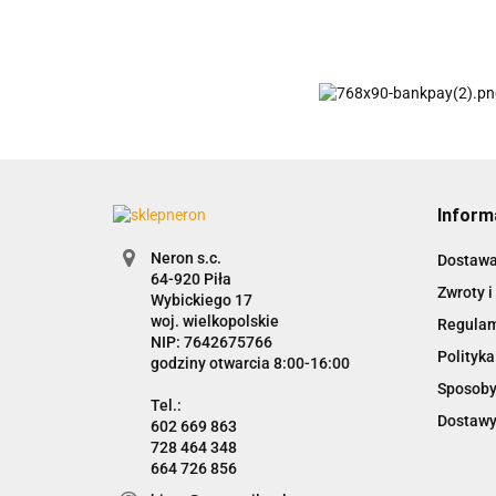
Inform
Neron s.c.
Dostaw
Zwroty i
Wybickiego 17
woj. wielkopolskie
Regula
NIP: 7642675766
Polityka
godziny otwarcia 8:00-16:00
Sposoby
Dostawy
602 669 863
728 464 348
664 726 856