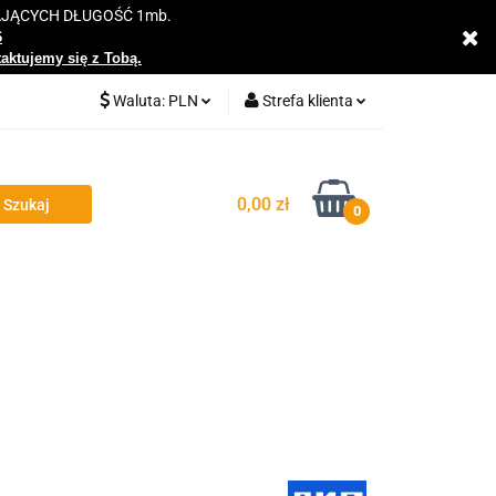
AJĄCYCH DŁUGOŚĆ 1mb.
y
6
taktujemy się z Tobą.
Waluta:
PLN
Strefa klienta
PLN
Zaloguj się
EUR
Zarejestruj się
0,00 zł
0
Dodaj zgłoszenie
Zgody cookies