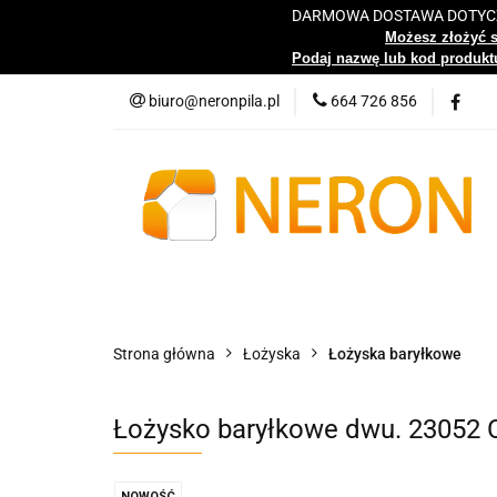
DARMOWA DOSTAWA DOTYCZY
Katalog
Możesz złożyć 
Podaj nazwę lub kod produktu
biuro@neronpila.pl
664 726 856
Wszystkie kategorie
Katalo
Strona główna
Łożyska
Łożyska baryłkowe
Łożysko baryłkowe dwu. 23052
NOWOŚĆ