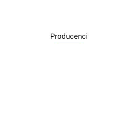
Producenci
A4M
AC BlueLine