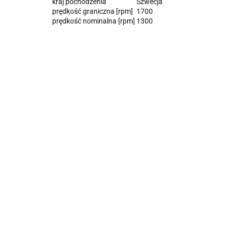
kraj pochodzenia
Szwecja
prędkość graniczna [rpm]
1700
prędkość nominalna [rpm]
1300