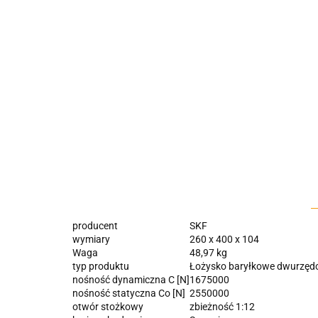
producent
SKF
wymiary
260 x 400 x 104
Waga
48,97 kg
typ produktu
Łożysko baryłkowe dwurzę
nośność dynamiczna C [N]
1675000
nośność statyczna Co [N]
2550000
otwór stożkowy
zbieżność 1:12