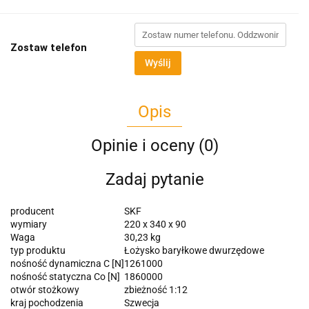
Zostaw telefon
Wyślij
Opis
Opinie i oceny (0)
Zadaj pytanie
producent
SKF
wymiary
220 x 340 x 90
Waga
30,23 kg
typ produktu
Łożysko baryłkowe dwurzędowe
nośność dynamiczna C [N]
1261000
nośność statyczna Co [N]
1860000
otwór stożkowy
zbieżność 1:12
kraj pochodzenia
Szwecja