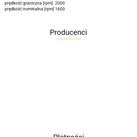
prędkość graniczna [rpm]
2000
prędkość nominalna [rpm]
1600
Producenci
A4M
AC BlueLine