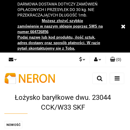
DARMOWA DOSTAWA DOTYCZY ZAMÓWIEŃ
OPŁACONYCH I PRZESYŁEK DO 30 kg. NIE
PRZEKRACZAJĄCYCH DŁUGOŚĆ 1mb.
Możesz złożyć szybkie
zamówienie w naszym sklepie poprzez SMS na
numer 664726856
Podaj nazwę lub kod produktu, ilość sztuk,
adres dostawy oraz sposób płatności. W razie
pytań skontaktujemy się z Tobą.
(
0
)
PLN
Zaloguj się
Zarejestruj się
EUR
Dodaj zgłoszenie
Łożysko baryłkowe dwu. 23044
Zgody cookies
CCK/W33 SKF
NOWOŚĆ