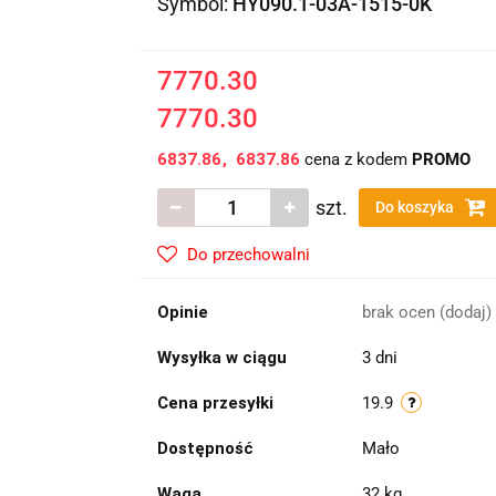
Symbol:
HY090.1-03A-1515-0K
7770.30
7770.30
6837.86
6837.86
cena z kodem
PROMO
szt.
Do koszyka
Do przechowalni
Opinie
brak ocen
(dodaj)
Wysyłka w ciągu
3 dni
Cena przesyłki
19.9
Dostępność
Mało
Waga
32 kg