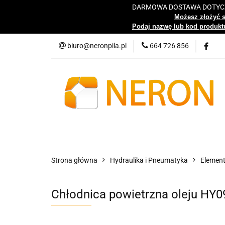
DARMOWA DOSTAWA DOTYCZY
Katalog
Możesz złożyć 
Podaj nazwę lub kod produktu
biuro@neronpila.pl
664 726 856
Wszystkie kategorie
Katalo
Strona główna
Hydraulika i Pneumatyka
Element
Chłodnica powietrzna oleju HY0