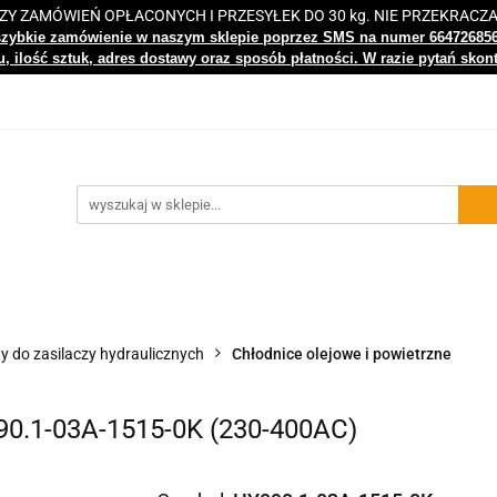
 ZAMÓWIEŃ OPŁACONYCH I PRZESYŁEK DO 30 kg. NIE PRZEKRACZ
i
Nowości
Bestsellery
Kontakt
Centrum Wiedz
szybkie zamówienie w naszym sklepie poprzez SMS na numer 66472685
, ilość sztuk, adres dostawy oraz sposób płatności. W razie pytań skon
gi
Nowości
Bestsellery
Kontakt
Centrum Wiedzy
y do zasilaczy hydraulicznych
Chłodnice olejowe i powietrzne
90.1-03A-1515-0K (230-400AC)