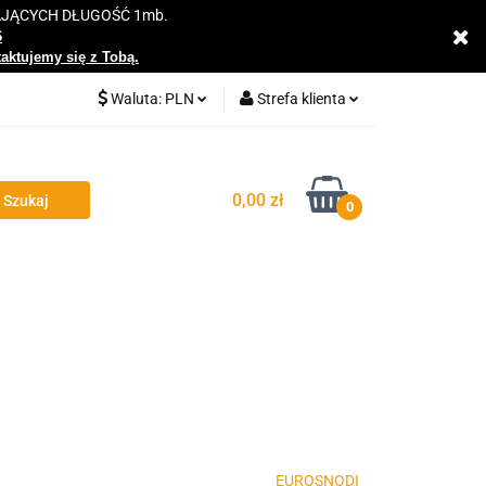
AJĄCYCH DŁUGOŚĆ 1mb.
y
6
taktujemy się z Tobą.
Waluta:
PLN
Strefa klienta
PLN
Zaloguj się
EUR
Zarejestruj się
0,00 zł
0
Dodaj zgłoszenie
Zgody cookies
EUROSNODI