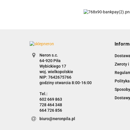
Inform
Neron s.c.
Dostaw
Zwroty i
Wybickiego 17
woj. wielkopolskie
Regula
NIP: 7642675766
Polityka
godziny otwarcia 8:00-16:00
Sposoby
Dostawy
602 669 863
728 464 348
664 726 856
biuro@neronpila.pl