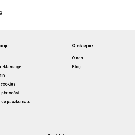
ACCURIDE
acje
O sklepie
a
O nas
 reklamacje
Blog
AIRTAC
min
 cookies
 płatności
 do paczkomatu