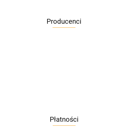
Producenci
A4M
AC BlueLine
Płatności
AC EasyLine