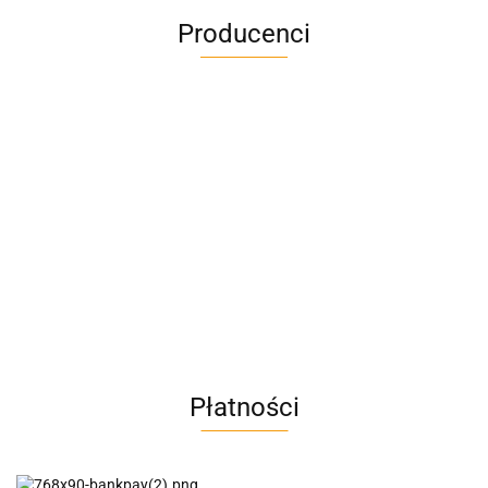
Producenci
A4M
AC BlueLine
Płatności
AC EasyLine