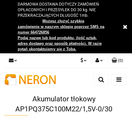
DARMOWA DOSTAWA DOTYCZY ZAMÓWIEŃ
OPŁACONYCH I PRZESYŁEK DO 30 kg. NIE
PRZEKRACZAJĄCYCH DŁUGOŚĆ 1mb.
Możesz złożyć szybkie
zamówienie w naszym sklepie poprzez SMS na
numer 664726856
Podaj nazwę lub kod produktu, ilość sztuk,
adres dostawy oraz sposób płatności. W razie
pytań skontaktujemy się z Tobą.
(
0
)
PLN
Zaloguj się
Zarejestruj się
EUR
Dodaj zgłoszenie
Akumulator tłokowy
Zgody cookies
AP1PQ375C100M22/1,5V-0/30