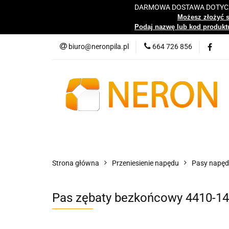
DARMOWA DOSTAWA DOTYCZY
Katalog
Możesz złożyć 
Podaj nazwę lub kod produktu
biuro@neronpila.pl
664 726 856
Wszystkie kategorie
Katalo
Strona główna
Przeniesienie napędu
Pasy napę
Pas zębaty bezkońcowy 4410-1