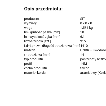
Opis przedmiotu:
producent
SIT
wymiary
0 x 0 x 0
waga
1,531 kg
hs - grubość paska [mm]
10
ht - wysokość zęba [mm]
6,1
liczba zębów [szt.]
315
Ld=Lp=Lw - długość podziałowa [mm]
4410
materiał
HNBR – uwodorow
t - podziałka [mm]
14
typ produktu
pas zębaty bezk
profil
14M
cecha produktu
falcon
materiał kordu
aramidowy (Kevla