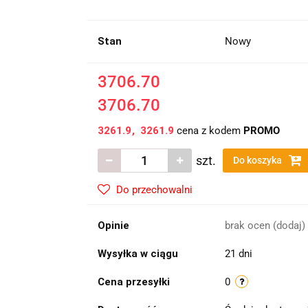
Stan
Nowy
3706.70
3706.70
3261.9
3261.9
cena z kodem
PROMO
szt.
Do koszyka
Do przechowalni
Opinie
brak ocen
(dodaj)
Wysyłka w ciągu
21 dni
Cena przesyłki
0