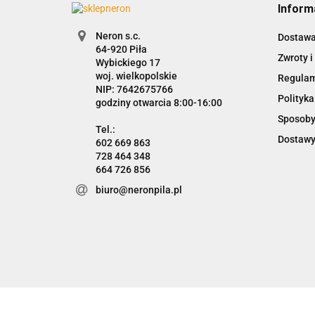
Inform
Neron s.c.
Dostaw
Zwroty i
Wybickiego 17
woj. wielkopolskie
Regula
NIP: 7642675766
Polityka
godziny otwarcia 8:00-16:00
Sposoby
Dostawy
602 669 863
728 464 348
664 726 856
biuro@neronpila.pl