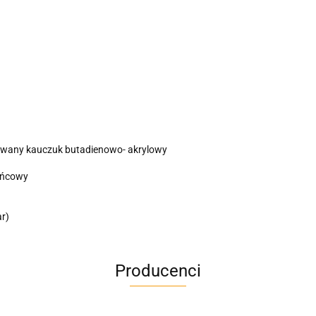
any kauczuk butadienowo- akrylowy
ońcowy
r)
Producenci