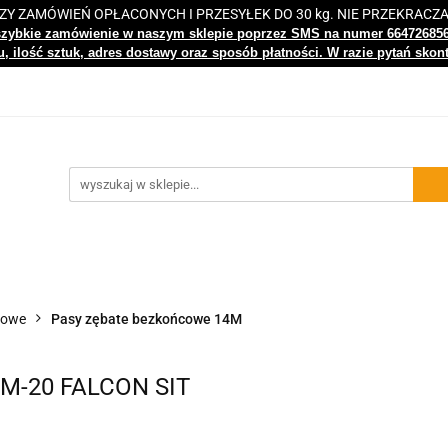
 ZAMÓWIEŃ OPŁACONYCH I PRZESYŁEK DO 30 kg. NIE PRZEKRACZ
i
Nowości
Bestsellery
Kontakt
Centrum Wiedz
szybkie zamówienie w naszym sklepie poprzez SMS na numer 66472685
, ilość sztuk, adres dostawy oraz sposób płatności. W razie pytań skon
gi
Nowości
Bestsellery
Kontakt
Centrum Wiedzy
dowe
Pasy zębate bezkońcowe 14M
4M-20 FALCON SIT