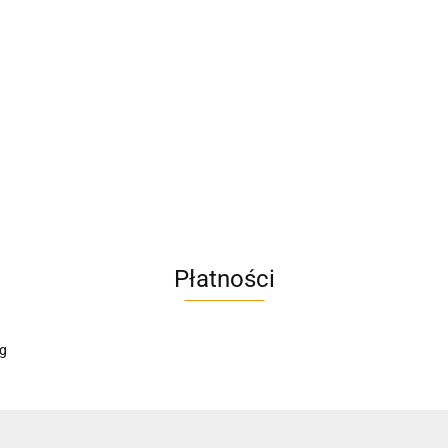
A4M
AC BlueLine
Płatności
AC EasyLine
ACCURIDE