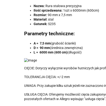
Nazwa:
Rura stalowa precyzyjna
Ilość sprzedawana:
1szt x 6000mm (600cm)
Rozmiar:
90 mm x 7,5 mm
Materiał:
stal
Gatunek:
S235
Parametry techniczne:
A = 7,5 mm
(grubość ścianki)
D = 90 mm
(średnica zewnętrzna)
L = 6000 mm (600 cm)
(długość)
CIĘCIE: Dotyczy wyłącznie wyrobów hutniczych jak profile
TOLERANCJA CIĘCIA: +/-2 mm
UWAGA: Przy zakupie kilku sztuk jeżeli nie zaznaczono 
USŁUGA CIĘCIA: Oferujemy możliwość cięcia zakupionych
pozostałych ofertach w Allegro wpisując "usługa cięc