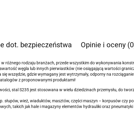
je dot. bezpieczeństwa
Opinie i oceny (0
 w różnego rodzaju branżach, przede wszystkim do wykonywania konst
ką zawartość węgla lub innych pierwiastków (nie osiągającą wartości gr
 się wszędzie, gdzie wymagany jest wytrzymały, odporny na rozciągani
ia katalogów z proponowanymi produktami!
ości, stal S235 jest stosowana w wielu dziedzinach przemysłu, do tworz
 np. słupów, wież, wiaduktów, masztów, części maszyn – korpusów czy
ych, takich jak hale i magazyny elementów hydrauliki oraz pneumatyk