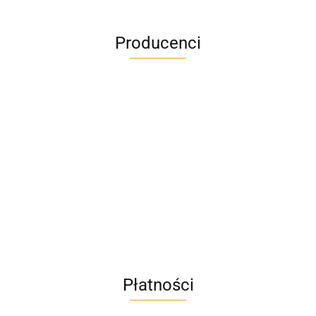
Producenci
A4M
AC BlueLine
Płatności
AC EasyLine