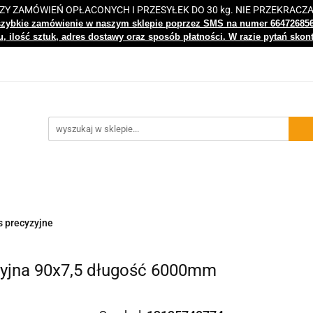
 ZAMÓWIEŃ OPŁACONYCH I PRZESYŁEK DO 30 kg. NIE PRZEKRACZ
i
Nowości
Bestsellery
Kontakt
Centrum Wiedz
szybkie zamówienie w naszym sklepie poprzez SMS na numer 66472685
, ilość sztuk, adres dostawy oraz sposób płatności. W razie pytań skon
gi
Nowości
Bestsellery
Kontakt
Centrum Wiedzy
s precyzyjne
yjna 90x7,5 długość 6000mm