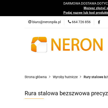
DARMOWA DOSTAWA DOTYCZY
Katalog
Możesz złożyć 
Podaj nazwę lub kod produktu
biuro@neronpila.pl
664 726 856
Wszystkie kategorie
Katalo
Strona główna
Wyroby hutnicze
Rury stalowe b/
Rura stalowa bezszwowa precyz