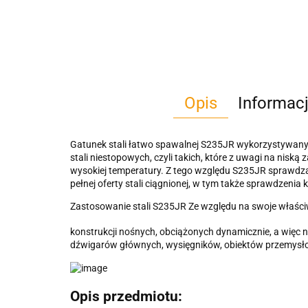
Opis
Informac
Gatunek stali łatwo spawalnej S235JR wykorzystywany
stali niestopowych, czyli takich, które z uwagi na nis
wysokiej temperatury. Z tego względu S235JR sprawdza
pełnej oferty stali ciągnionej, w tym także sprawdzen
Zastosowanie stali S235JR Ze względu na swoje właściw
konstrukcji nośnych, obciążonych dynamicznie, a więc
dźwigarów głównych, wysięgników, obiektów przemysłow
Opis przedmiotu: