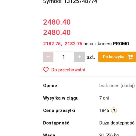
Symbol:
13125748774
2480.40
2480.40
2182.75
2182.75
cena z kodem
PROMO
szt.
Do koszyka
Do przechowalni
Opinie
brak ocen
(dodaj)
Wysyłka w ciągu
7 dni
Cena przesyłki
1845
Dostępność
Duża dostępność
Waga
91.556 kg