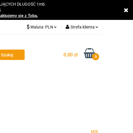
AJĄCYCH DŁUGOŚĆ 1mb.
y
6
taktujemy się z Tobą.
Waluta:
PLN
Strefa klienta
PLN
Zaloguj się
EUR
Zarejestruj się
0,00 zł
0
Dodaj zgłoszenie
Zgody cookies
MIK