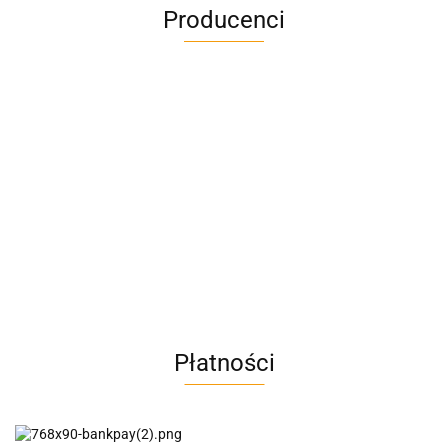
Producenci
A4M
AC BlueLine
Płatności
AC EasyLine