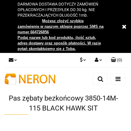
DARMOWA DOSTAWA DOTYCZY ZAMÓWIEŃ
OPŁACONYCH I PRZESYŁEK DO 30 kg. NIE
PRZEKRACZAJĄCYCH DŁUGOŚĆ 1mb.
Możesz złożyć szybkie
zamówienie w naszym sklepie poprzez SMS na
numer 664726856
Podaj nazwę lub kod produktu, ilość sztuk,
adres dostawy oraz sposób płatności. W razie
pytań skontaktujemy się z Tobą.
(
0
)
PLN
Zaloguj się
Zarejestruj się
EUR
Dodaj zgłoszenie
Pas zębaty bezkońcowy 3850-14M-
Zgody cookies
115 BLACK HAWK SIT