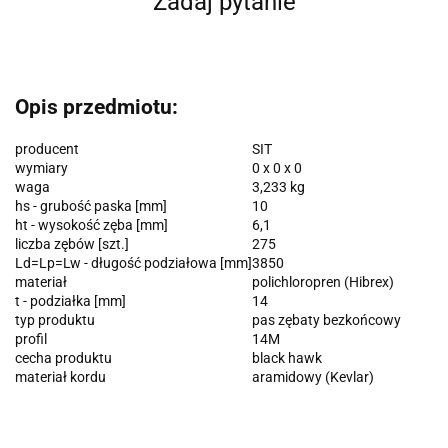
Zadaj pytanie
Opis przedmiotu:
producent
SIT
wymiary
0 x 0 x 0
waga
3,233 kg
hs - grubość paska [mm]
10
ht - wysokość zęba [mm]
6,1
liczba zębów [szt.]
275
Ld=Lp=Lw - długość podziałowa [mm]
3850
materiał
polichloropren (Hibrex)
t - podziałka [mm]
14
typ produktu
pas zębaty bezkońcowy
profil
14M
cecha produktu
black hawk
materiał kordu
aramidowy (Kevlar)