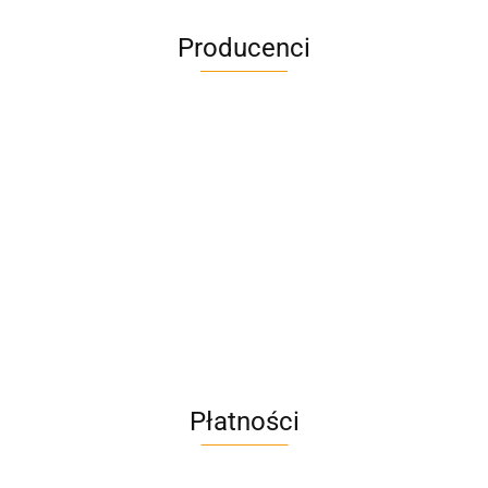
Producenci
A4M
AC BlueLine
Płatności
AC EasyLine