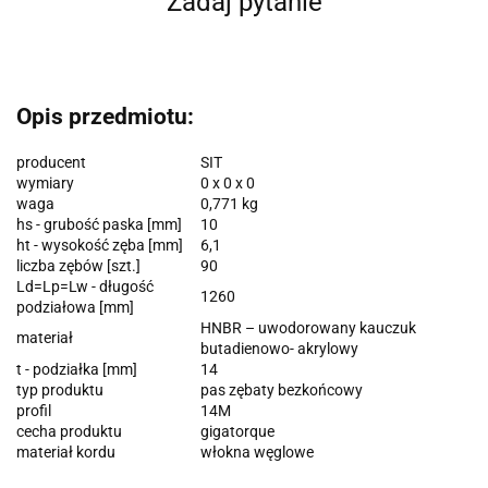
Zadaj pytanie
Opis przedmiotu:
producent
SIT
wymiary
0 x 0 x 0
waga
0,771 kg
hs - grubość paska [mm]
10
ht - wysokość zęba [mm]
6,1
liczba zębów [szt.]
90
Ld=Lp=Lw - długość
1260
podziałowa [mm]
HNBR – uwodorowany kauczuk
materiał
butadienowo- akrylowy
t - podziałka [mm]
14
typ produktu
pas zębaty bezkońcowy
profil
14M
cecha produktu
gigatorque
materiał kordu
włokna węglowe