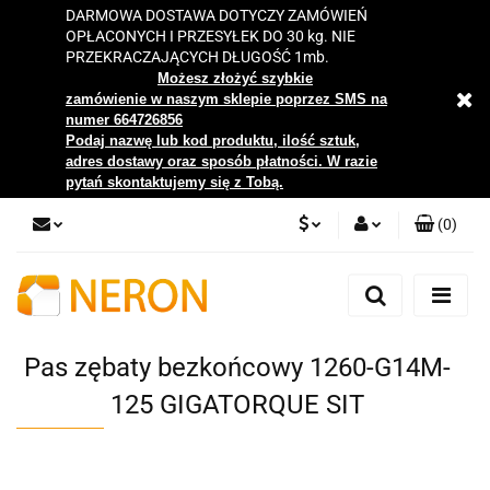
DARMOWA DOSTAWA DOTYCZY ZAMÓWIEŃ
OPŁACONYCH I PRZESYŁEK DO 30 kg. NIE
PRZEKRACZAJĄCYCH DŁUGOŚĆ 1mb.
Możesz złożyć szybkie
zamówienie w naszym sklepie poprzez SMS na
numer 664726856
Podaj nazwę lub kod produktu, ilość sztuk,
adres dostawy oraz sposób płatności. W razie
pytań skontaktujemy się z Tobą.
(
0
)
PLN
Zaloguj się
Zarejestruj się
EUR
Dodaj zgłoszenie
Pas zębaty bezkońcowy 1260-G14M-
Zgody cookies
125 GIGATORQUE SIT