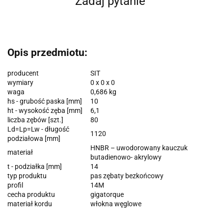
Zadaj pytanie
Opis przedmiotu:
producent
SIT
wymiary
0 x 0 x 0
waga
0,686 kg
hs - grubość paska [mm]
10
ht - wysokość zęba [mm]
6,1
liczba zębów [szt.]
80
Ld=Lp=Lw - długość
1120
podziałowa [mm]
HNBR – uwodorowany kauczuk
materiał
butadienowo- akrylowy
t - podziałka [mm]
14
typ produktu
pas zębaty bezkońcowy
profil
14M
cecha produktu
gigatorque
materiał kordu
włokna węglowe