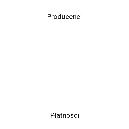
Producenci
A4M
AC BlueLine
Płatności
AC EasyLine