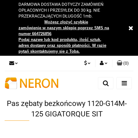
DARMOWA DOSTAWA DOTYCZY ZAMÓWIEŃ
OPŁACONYCH I PRZESYŁEK DO 30 kg. NIE
PRZEKRACZAJĄCYCH DŁUGOŚĆ 1mb.
Możesz złożyć szybkie
zamówienie w naszym sklepie poprzez SMS na
numer 664726856
Podaj nazwę lub kod produktu, ilość sztuk,
adres dostawy oraz sposób płatności. W razie
pytań skontaktujemy się z Tobą.
(
0
)
PLN
Zaloguj się
Zarejestruj się
EUR
Dodaj zgłoszenie
Pas zębaty bezkońcowy 1120-G14M-
Zgody cookies
125 GIGATORQUE SIT