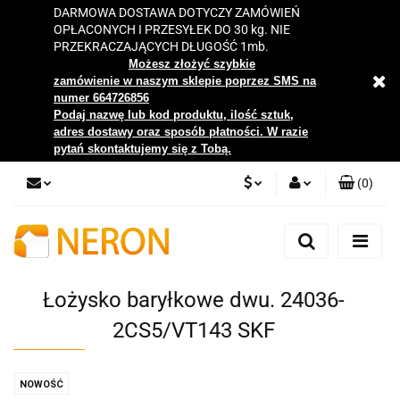
DARMOWA DOSTAWA DOTYCZY ZAMÓWIEŃ
OPŁACONYCH I PRZESYŁEK DO 30 kg. NIE
PRZEKRACZAJĄCYCH DŁUGOŚĆ 1mb.
Możesz złożyć szybkie
zamówienie w naszym sklepie poprzez SMS na
numer 664726856
Podaj nazwę lub kod produktu, ilość sztuk,
adres dostawy oraz sposób płatności. W razie
pytań skontaktujemy się z Tobą.
(
0
)
PLN
Zaloguj się
Zarejestruj się
EUR
Dodaj zgłoszenie
Łożysko baryłkowe dwu. 24036-
Zgody cookies
2CS5/VT143 SKF
NOWOŚĆ