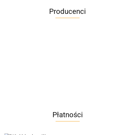
Producenci
A4M
AC BlueLine
Płatności
AC EasyLine