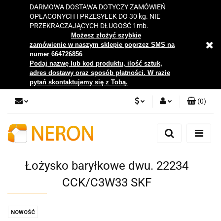
DARMOWA DOSTAWA DOTYCZY ZAMÓWIEŃ
OPŁACONYCH I PRZESYŁEK DO 30 kg. NIE
PRZEKRACZAJĄCYCH DŁUGOŚĆ 1mb.
Możesz złożyć szybkie
zamówienie w naszym sklepie poprzez SMS na
numer 664726856
Podaj nazwę lub kod produktu, ilość sztuk,
adres dostawy oraz sposób płatności. W razie
pytań skontaktujemy się z Tobą.
(
0
)
PLN
Zaloguj się
Zarejestruj się
EUR
Dodaj zgłoszenie
Łożysko baryłkowe dwu. 22234
Zgody cookies
CCK/C3W33 SKF
NOWOŚĆ