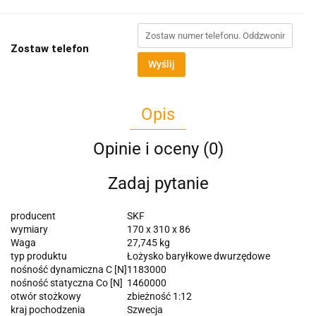
Zostaw telefon
Wyślij
Opis
Opinie i oceny (0)
Zadaj pytanie
producent
SKF
wymiary
170 x 310 x 86
Waga
27,745 kg
typ produktu
Łożysko baryłkowe dwurzędowe
nośność dynamiczna C [N]
1183000
nośność statyczna Co [N]
1460000
otwór stożkowy
zbieżność 1:12
kraj pochodzenia
Szwecja