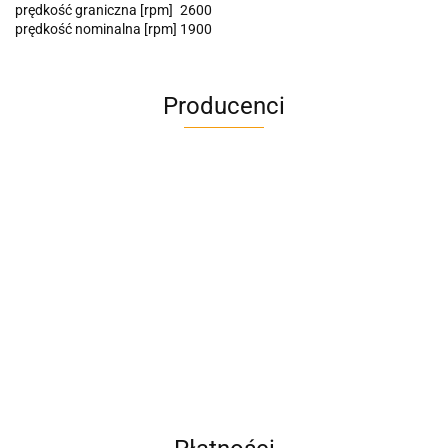
prędkość graniczna [rpm]
2600
prędkość nominalna [rpm]
1900
Producenci
A4M
AC BlueLine