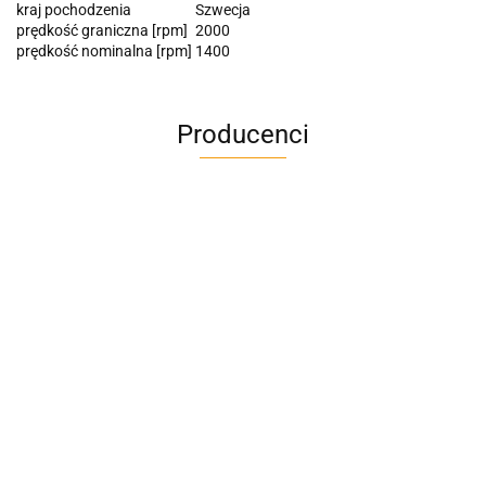
kraj pochodzenia
Szwecja
prędkość graniczna [rpm]
2000
prędkość nominalna [rpm]
1400
Producenci
A4M
AC BlueLine