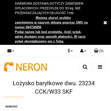
DARMOWA DOSTAWA DOTYCZY ZAMÓWIEŃ
OPŁACONYCH I PRZESYŁEK DO 30 kg. NIE
PRZEKRACZAJĄCYCH DŁUGOŚĆ 1mb.
Możesz złożyć szybkie
zamówienie w naszym sklepie poprzez SMS na
numer 664726856
Podaj nazwę lub kod produktu, ilość sztuk,
adres dostawy oraz sposób płatności. W razie
pytań skontaktujemy się z Tobą.
(
0
)
PLN
Zaloguj się
Zarejestruj się
EUR
Dodaj zgłoszenie
Łożysko baryłkowe dwu. 23234
Zgody cookies
CCK/W33 SKF
NOWOŚĆ