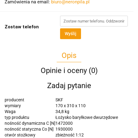
Zamówienia na email:
biuro@neronpila.pl
Zostaw telefon
Wyślij
Opis
Opinie i oceny (0)
Zadaj pytanie
producent
SKF
wymiary
170 x 310 x 110
Waga
34,8 kg
typ produktu
Łożysko baryłkowe dwurzędowe
nośność dynamiczna C [N]
1472000
nośność statyczna Co [N]
1930000
otwór stożkowy
zbieżność 1:12