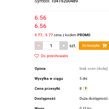
Symbol:
10419200489
6.56
6.56
5.77
5.77
cena z kodem
PROMO
szt.
Do koszyka
Do przechowalni
Opinie
brak ocen
(dodaj)
Wysyłka w ciągu
5 dni
Cena przesyłki
8
Dostępność
Duża dostępność
Waga
0.15 kg