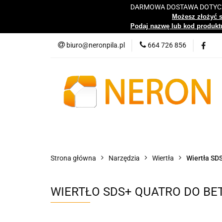
DARMOWA DOSTAWA DOTYCZY
Katalog
Możesz złożyć 
Podaj nazwę lub kod produktu
biuro@neronpila.pl
664 726 856
Wszystkie kategorie
Katalo
Strona główna
Narzędzia
Wiertła
Wiertła SD
WIERTŁO SDS+ QUATRO DO BE