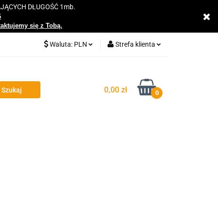
AJĄCYCH DŁUGOŚĆ 1mb.
y
6
taktujemy się z Tobą.
Waluta:
PLN
Strefa klienta
PLN
Zaloguj się
EUR
Zarejestruj się
0,00 zł
0
Dodaj zgłoszenie
Zgody cookies