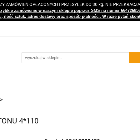
 ZAMÓWIEŃ OPŁACONYCH I PRZESYŁEK DO 30 kg. NIE PRZEKRACZ
i
Nowości
Bestsellery
Kontakt
Centrum Wiedz
szybkie zamówienie w naszym sklepie poprzez SMS na numer 66472685
, ilość sztuk, adres dostawy oraz sposób płatności. W razie pytań skon
gi
Nowości
Bestsellery
Kontakt
Centrum Wiedzy
S+
TONU 4*110