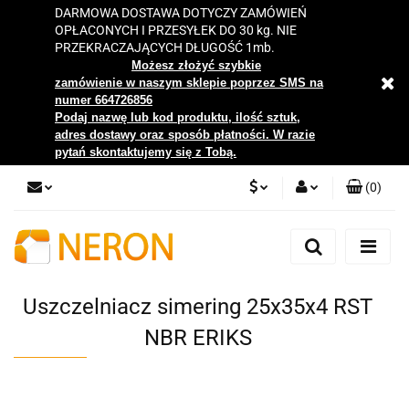
DARMOWA DOSTAWA DOTYCZY ZAMÓWIEŃ
OPŁACONYCH I PRZESYŁEK DO 30 kg. NIE
PRZEKRACZAJĄCYCH DŁUGOŚĆ 1mb.
Możesz złożyć szybkie
zamówienie w naszym sklepie poprzez SMS na
numer 664726856
Podaj nazwę lub kod produktu, ilość sztuk,
adres dostawy oraz sposób płatności. W razie
pytań skontaktujemy się z Tobą.
(
0
)
PLN
Zaloguj się
Zarejestruj się
EUR
Dodaj zgłoszenie
Uszczelniacz simering 25x35x4 RST
Zgody cookies
NBR ERIKS