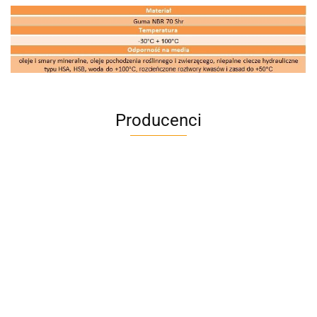
Producenci
A4M
AC BlueLine