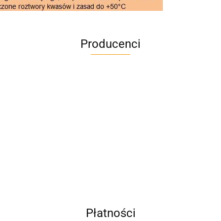
Producenci
A4M
AC BlueLine
Płatności