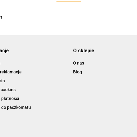
AC EasyLine
ACCURIDE
acje
O sklepie
a
O nas
 reklamacje
Blog
AIRTAC
min
 cookies
 płatności
 do paczkomatu