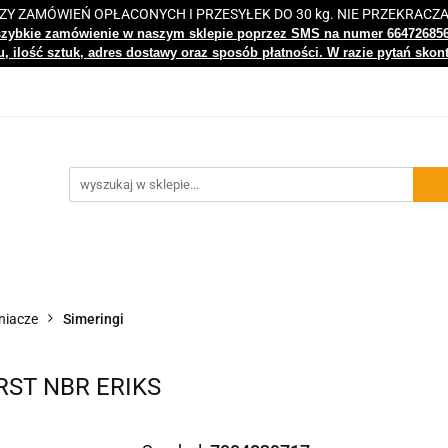
 ZAMÓWIEŃ OPŁACONYCH I PRZESYŁEK DO 30 kg. NIE PRZEKRACZ
i
Nowości
Bestsellery
Kontakt
Centrum Wiedz
szybkie zamówienie w naszym sklepie poprzez SMS na numer 66472685
, ilość sztuk, adres dostawy oraz sposób płatności. W razie pytań skon
gi
Nowości
Bestsellery
Kontakt
Centrum Wiedzy
niacze
Simeringi
 RST NBR ERIKS