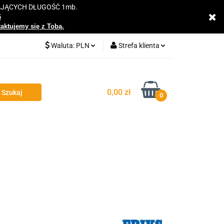
AJĄCYCH DŁUGOŚĆ 1mb.
y
6
taktujemy się z Tobą.
Waluta:
PLN
Strefa klienta
PLN
Zaloguj się
EUR
Zarejestruj się
0,00 zł
0
Dodaj zgłoszenie
Zgody cookies