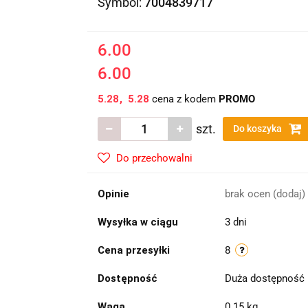
Symbol:
7004839717
6.00
6.00
5.28
5.28
cena z kodem
PROMO
szt.
Do koszyka
Do przechowalni
Opinie
brak ocen
(dodaj)
Wysyłka w ciągu
3 dni
Cena przesyłki
8
Dostępność
Duża dostępność
Waga
0.15 kg