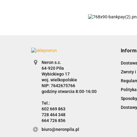
Inform
Neron s.c.
Dostaw
Zwroty i
Wybickiego 17
woj. wielkopolskie
Regula
NIP: 7642675766
Polityka
godziny otwarcia 8:00-16:00
Sposoby
Dostawy
602 669 863
728 464 348
664 726 856
biuro@neronpila.pl