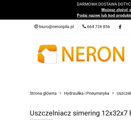
DARMOWA DOSTAWA DOTYCZY
Katalog
Możesz złożyć 
Podaj nazwę lub kod produktu
biuro@neronpila.pl
664 726 856
Wszystkie kategorie
Katalo
Strona główna
Hydraulika i Pneumatyka
Uszczel
Uszczelniacz simering 12x32x7