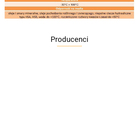
Producenci
A4M
AC BlueLine