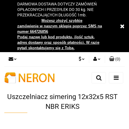
DARMOWA DOSTAWA DOTYCZY ZAMÓWIEŃ
OPŁACONYCH I PRZESYŁEK DO 30 kg. NIE
PRZEKRACZAJĄCYCH DŁUGOŚĆ 1mb.
Możesz złożyć szybkie
zamówienie w naszym sklepie poprzez SMS na
numer 664726856
Podaj nazwę lub kod produktu, ilość sztuk,
adres dostawy oraz sposób płatności. W razie
pytań skontaktujemy się z Tobą.
(
0
)
PLN
Zaloguj się
Zarejestruj się
EUR
Dodaj zgłoszenie
Uszczelniacz simering 12x32x5 RST
Zgody cookies
NBR ERIKS