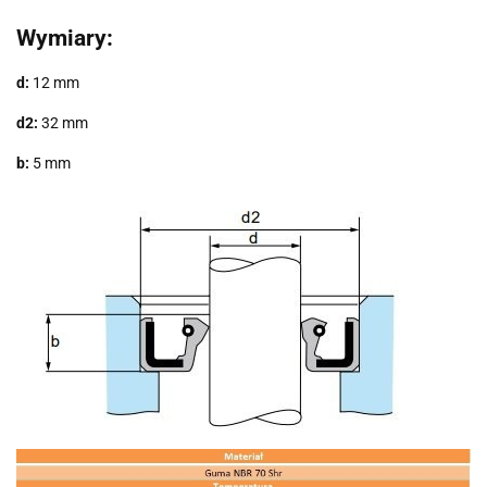
Wymiary:
d
:
12 mm
d2:
32 mm
b:
5 mm