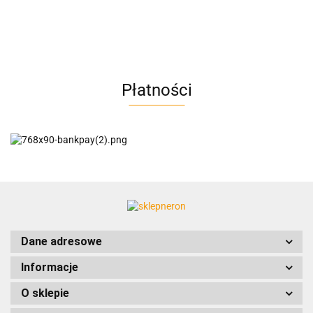
AC BlueLine
Płatności
AC EasyLine
ACCURIDE
Dane adresowe
Informacje
AIRTAC
O sklepie