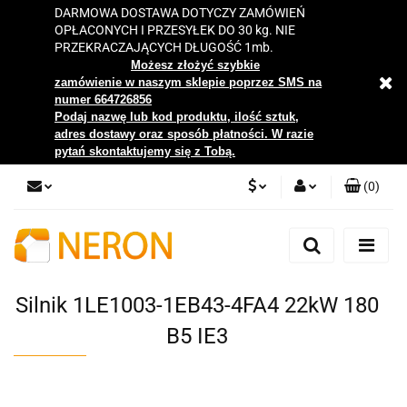
DARMOWA DOSTAWA DOTYCZY ZAMÓWIEŃ
OPŁACONYCH I PRZESYŁEK DO 30 kg. NIE
PRZEKRACZAJĄCYCH DŁUGOŚĆ 1mb.
Możesz złożyć szybkie
zamówienie w naszym sklepie poprzez SMS na
numer 664726856
Podaj nazwę lub kod produktu, ilość sztuk,
adres dostawy oraz sposób płatności. W razie
pytań skontaktujemy się z Tobą.
(
0
)
PLN
Zaloguj się
Zarejestruj się
EUR
Dodaj zgłoszenie
Silnik 1LE1003-1EB43-4FA4 22kW 180
Zgody cookies
B5 IE3