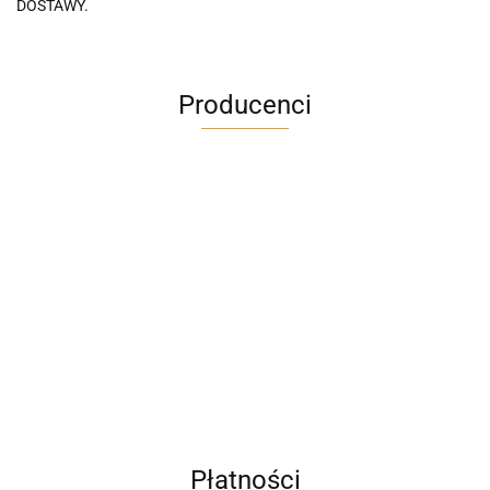
DOSTAWY.
Producenci
A4M
AC BlueLine
Płatności