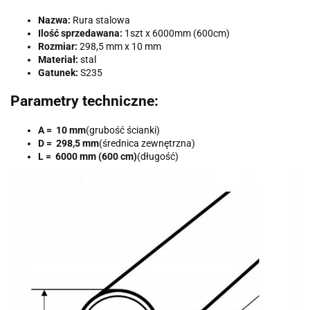
Nazwa:
Rura stalowa
Ilość sprzedawana:
1szt x 6000mm (600cm)
Rozmiar:
298,5 mm x 10 mm
Materiał:
stal
Gatunek:
S235
Parametry techniczne:
A = 10 mm
(grubość ścianki)
D = 298,5 mm
(średnica zewnętrzna)
L = 6000 mm (600 cm)
(długość)