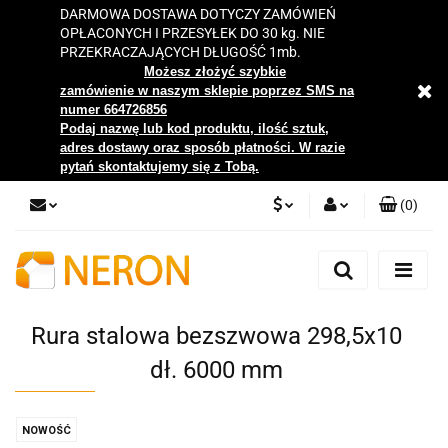
DARMOWA DOSTAWA DOTYCZY ZAMÓWIEŃ
OPŁACONYCH I PRZESYŁEK DO 30 kg. NIE
PRZEKRACZAJĄCYCH DŁUGOŚĆ 1mb.
Możesz złożyć szybkie
zamówienie w naszym sklepie poprzez SMS na
numer 664726856
Podaj nazwę lub kod produktu, ilość sztuk,
adres dostawy oraz sposób płatności. W razie
pytań skontaktujemy się z Tobą.
(
0
)
PLN
Zaloguj się
Zarejestruj się
EUR
Dodaj zgłoszenie
Rura stalowa bezszwowa 298,5x10
Zgody cookies
dł. 6000 mm
NOWOŚĆ