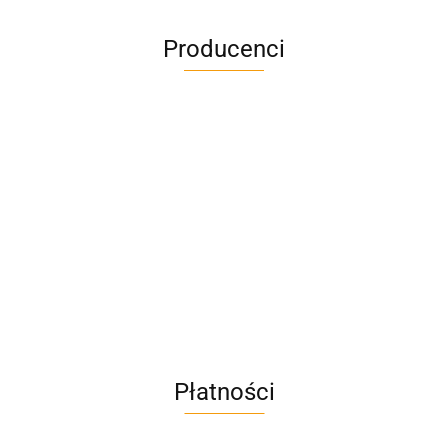
Producenci
A4M
AC BlueLine
Płatności
AC EasyLine