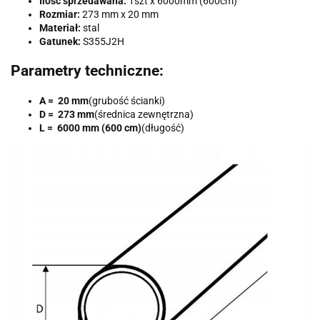
Ilość sprzedawana:
1szt x 6000mm (600cm)
Rozmiar:
273 mm x 20 mm
Materiał:
stal
Gatunek:
S355J2H
Parametry techniczne:
A = 20 mm
(grubość ścianki)
D = 273 mm
(średnica zewnętrzna)
L = 6000 mm (600 cm)
(długość)