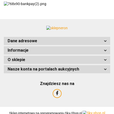
ACCURIDE
Dane adresowe
Informacje
AIRTAC
O sklepie
Nasze konta na portalach aukcyjnych
Znajdziesz nas na
AMTRA
Sklep internetowy na oprogramowaniu Sky-Shop.pl