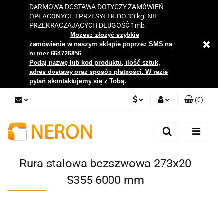
DARMOWA DOSTAWA DOTYCZY ZAMÓWIEŃ
OPŁACONYCH I PRZESYŁEK DO 30 kg. NIE
PRZEKRACZAJĄCYCH DŁUGOŚĆ 1mb.
Możesz złożyć szybkie
zamówienie w naszym sklepie poprzez SMS na
numer 664726856
Podaj nazwę lub kod produktu, ilość sztuk,
adres dostawy oraz sposób płatności. W razie
pytań skontaktujemy się z Tobą.
(
0
)
PLN
Zaloguj się
Zarejestruj się
EUR
Dodaj zgłoszenie
Rura stalowa bezszwowa 273x20
Zgody cookies
S355 6000 mm