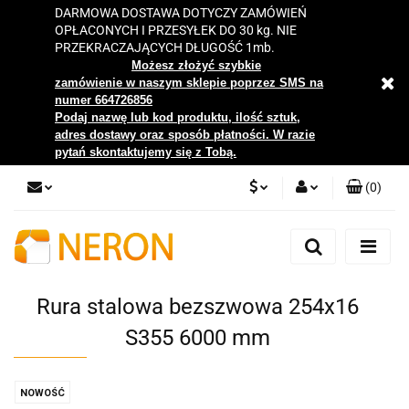
DARMOWA DOSTAWA DOTYCZY ZAMÓWIEŃ
OPŁACONYCH I PRZESYŁEK DO 30 kg. NIE
PRZEKRACZAJĄCYCH DŁUGOŚĆ 1mb.
Możesz złożyć szybkie
zamówienie w naszym sklepie poprzez SMS na
numer 664726856
Podaj nazwę lub kod produktu, ilość sztuk,
adres dostawy oraz sposób płatności. W razie
pytań skontaktujemy się z Tobą.
(
0
)
PLN
Zaloguj się
Zarejestruj się
EUR
Dodaj zgłoszenie
Rura stalowa bezszwowa 254x16
Zgody cookies
S355 6000 mm
NOWOŚĆ