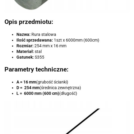
Opis przedmiotu:
Nazwa:
Rura stalowa
Ilość sprzedawana:
1szt x 6000mm (600cm)
Rozmiar:
254 mm x 16 mm
Materiał:
stal
Gatunek:
S355
Parametry techniczne:
A = 16 mm
(grubość ścianki)
D = 254 mm
(średnica zewnętrzna)
L = 6000 mm (600 cm)
(długość)