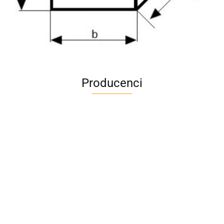
Producenci
A4M
AC BlueLine