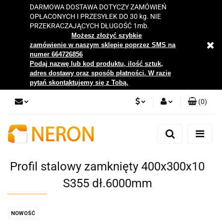
DARMOWA DOSTAWA DOTYCZY ZAMÓWIEŃ
OPŁACONYCH I PRZESYŁEK DO 30 kg. NIE
PRZEKRACZAJĄCYCH DŁUGOŚĆ 1mb.
Możesz złożyć szybkie
zamówienie w naszym sklepie poprzez SMS na
numer 664726856
Podaj nazwę lub kod produktu, ilość sztuk,
adres dostawy oraz sposób płatności. W razie
pytań skontaktujemy się z Tobą.
(
0
)
PLN
Zaloguj się
Zarejestruj się
EUR
Dodaj zgłoszenie
Profil stalowy zamknięty 400x300x10
Zgody cookies
S355 dł.6000mm
NOWOŚĆ