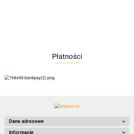
AC BlueLine
Płatności
AC EasyLine
ACCURIDE
Dane adresowe
Informacje
AIRTAC