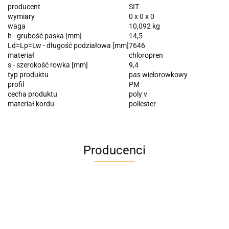
producent
SIT
wymiary
0 x 0 x 0
waga
10,092 kg
h - grubość paska [mm]
14,5
Ld=Lp=Lw - długość podziałowa [mm]
7646
materiał
chloropren
s - szerokość rowka [mm]
9,4
typ produktu
pas wielorowkowy
profil
PM
cecha produktu
poly v
materiał kordu
poliester
Producenci
A4M