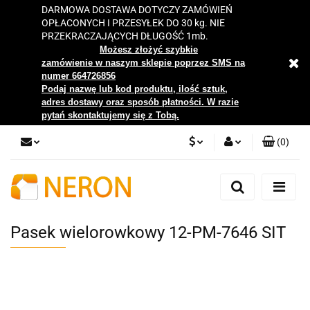
DARMOWA DOSTAWA DOTYCZY ZAMÓWIEŃ
OPŁACONYCH I PRZESYŁEK DO 30 kg. NIE
PRZEKRACZAJĄCYCH DŁUGOŚĆ 1mb.
Możesz złożyć szybkie
zamówienie w naszym sklepie poprzez SMS na
numer 664726856
Podaj nazwę lub kod produktu, ilość sztuk,
adres dostawy oraz sposób płatności. W razie
pytań skontaktujemy się z Tobą.
(
0
)
PLN
Zaloguj się
Zarejestruj się
EUR
Dodaj zgłoszenie
Pasek wielorowkowy 12-PM-7646 SIT
Zgody cookies