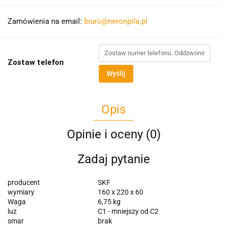
Zamówienia na email:
biuro@neronpila.pl
Zostaw telefon
Wyślij
Opis
Opinie i oceny (0)
Zadaj pytanie
producent
SKF
wymiary
160 x 220 x 60
Waga
6,75 kg
luz
C1 - mniejszy od C2
smar
brak