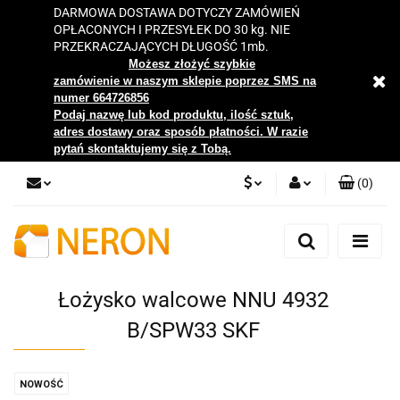
DARMOWA DOSTAWA DOTYCZY ZAMÓWIEŃ
OPŁACONYCH I PRZESYŁEK DO 30 kg. NIE
PRZEKRACZAJĄCYCH DŁUGOŚĆ 1mb.
Możesz złożyć szybkie
zamówienie w naszym sklepie poprzez SMS na
numer 664726856
Podaj nazwę lub kod produktu, ilość sztuk,
adres dostawy oraz sposób płatności. W razie
pytań skontaktujemy się z Tobą.
(
0
)
PLN
Zaloguj się
Zarejestruj się
EUR
Dodaj zgłoszenie
Łożysko walcowe NNU 4932
Zgody cookies
B/SPW33 SKF
NOWOŚĆ