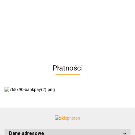
A4M
AC BlueLine
Płatności
AC EasyLine
ACCURIDE
Dane adresowe