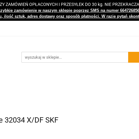
 ZAMÓWIEŃ OPŁACONYCH I PRZESYŁEK DO 30 kg. NIE PRZEKRACZ
i
Nowości
Bestsellery
Kontakt
Centrum Wiedz
szybkie zamówienie w naszym sklepie poprzez SMS na numer 66472685
, ilość sztuk, adres dostawy oraz sposób płatności. W razie pytań skon
gi
Nowości
Bestsellery
Kontakt
Centrum Wiedzy
e 32034 X/DF SKF