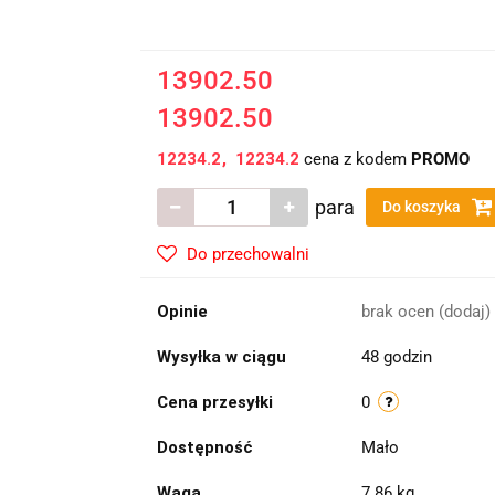
13902.50
13902.50
12234.2
12234.2
cena z kodem
PROMO
para
Do koszyka
Do przechowalni
Opinie
brak ocen
(dodaj)
Wysyłka w ciągu
48 godzin
Cena przesyłki
0
Dostępność
Mało
Waga
7.86 kg