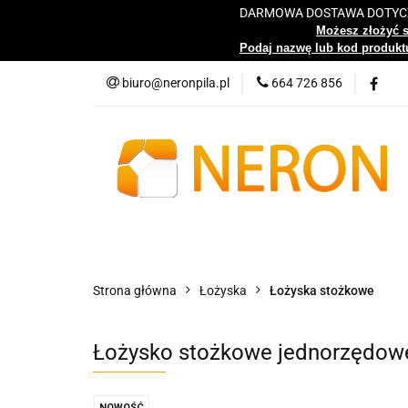
DARMOWA DOSTAWA DOTYCZY
Katalog
Możesz złożyć 
Podaj nazwę lub kod produktu
biuro@neronpila.pl
664 726 856
Wszystkie kategorie
Katalo
Strona główna
Łożyska
Łożyska stożkowe
Łożysko stożkowe jednorzędow
NOWOŚĆ