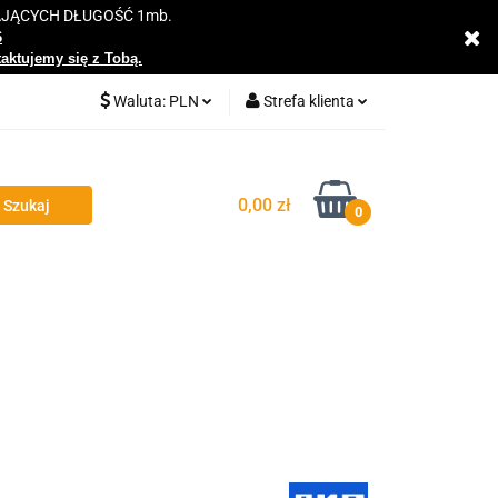
AJĄCYCH DŁUGOŚĆ 1mb.
y
6
taktujemy się z Tobą.
Waluta:
PLN
Strefa klienta
PLN
Zaloguj się
EUR
Zarejestruj się
0,00 zł
0
Dodaj zgłoszenie
Zgody cookies