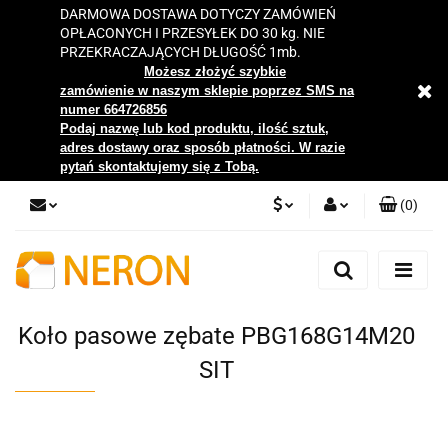
DARMOWA DOSTAWA DOTYCZY ZAMÓWIEŃ
OPŁACONYCH I PRZESYŁEK DO 30 kg. NIE
PRZEKRACZAJĄCYCH DŁUGOŚĆ 1mb.
Możesz złożyć szybkie
zamówienie w naszym sklepie poprzez SMS na
numer 664726856
Podaj nazwę lub kod produktu, ilość sztuk,
adres dostawy oraz sposób płatności. W razie
pytań skontaktujemy się z Tobą.
(
0
)
PLN
Zaloguj się
Zarejestruj się
EUR
Dodaj zgłoszenie
Koło pasowe zębate PBG168G14M20
Zgody cookies
SIT