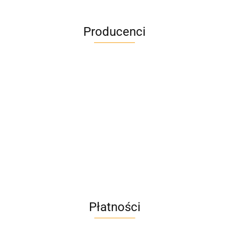
Producenci
A4M
AC BlueLine
Płatności
AC EasyLine