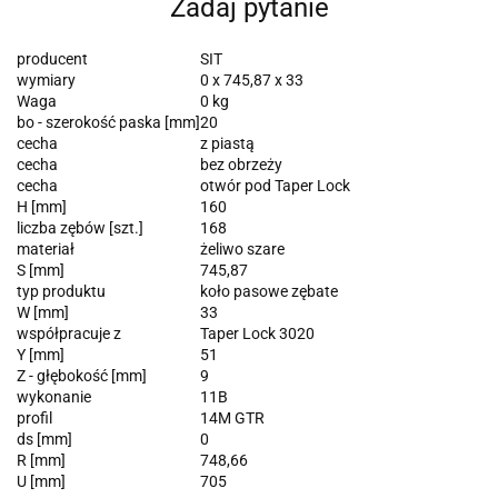
Zadaj pytanie
producent
SIT
wymiary
0 x 745,87 x 33
Waga
0 kg
bo - szerokość paska [mm]
20
cecha
z piastą
cecha
bez obrzeży
cecha
otwór pod Taper Lock
H [mm]
160
liczba zębów [szt.]
168
materiał
żeliwo szare
S [mm]
745,87
typ produktu
koło pasowe zębate
W [mm]
33
współpracuje z
Taper Lock 3020
Y [mm]
51
Z - głębokość [mm]
9
wykonanie
11B
profil
14M GTR
ds [mm]
0
R [mm]
748,66
U [mm]
705