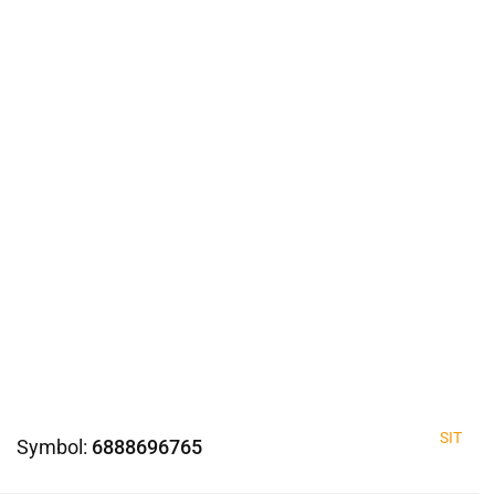
SIT
Symbol:
6888696765