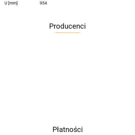
U [mm]
954
Producenci
A4M
AC BlueLine
Płatności