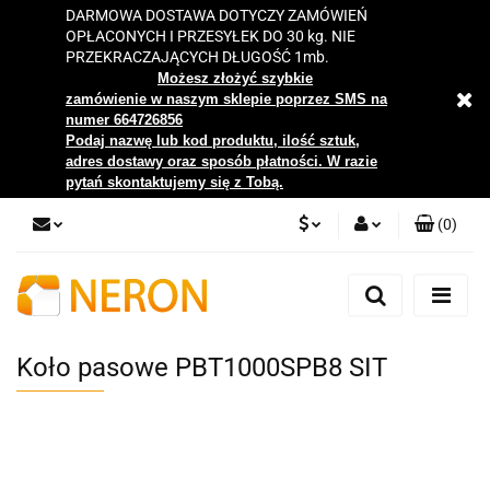
DARMOWA DOSTAWA DOTYCZY ZAMÓWIEŃ
OPŁACONYCH I PRZESYŁEK DO 30 kg. NIE
PRZEKRACZAJĄCYCH DŁUGOŚĆ 1mb.
Możesz złożyć szybkie
zamówienie w naszym sklepie poprzez SMS na
numer 664726856
Podaj nazwę lub kod produktu, ilość sztuk,
adres dostawy oraz sposób płatności. W razie
pytań skontaktujemy się z Tobą.
(
0
)
PLN
Zaloguj się
Zarejestruj się
EUR
Dodaj zgłoszenie
Koło pasowe PBT1000SPB8 SIT
Zgody cookies