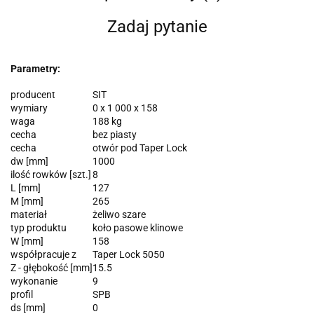
Zadaj pytanie
Parametry:
producent
SIT
wymiary
0 x 1 000 x 158
waga
188 kg
cecha
bez piasty
cecha
otwór pod Taper Lock
dw [mm]
1000
ilość rowków [szt.]
8
L [mm]
127
M [mm]
265
materiał
żeliwo szare
typ produktu
koło pasowe klinowe
W [mm]
158
współpracuje z
Taper Lock 5050
Z - głębokość [mm]
15.5
wykonanie
9
profil
SPB
ds [mm]
0