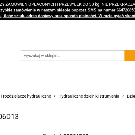
 ZAMÓWIEŃ OPŁACONYCH I PRZESYŁEK DO 30 kg. NIE PRZEKRACZ
i
Nowości
Bestsellery
Kontakt
Centrum Wiedz
szybkie zamówienie w naszym sklepie poprzez SMS na numer 66472685
, ilość sztuk, adres dostawy oraz sposób płatności. W razie pytań skon
gi
Nowości
Bestsellery
Kontakt
Centrum Wiedzy
i i rozdzielacze hydrauliczne
Hydrauliczne dzielniki strumienia
Dzie
S06D13