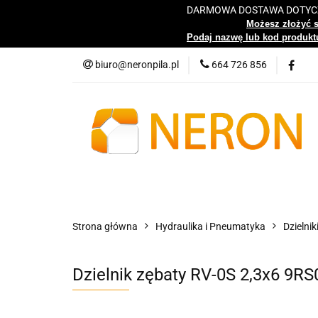
DARMOWA DOSTAWA DOTYCZY
Katalog
Możesz złożyć 
Podaj nazwę lub kod produktu
biuro@neronpila.pl
664 726 856
Wszystkie kategorie
Katalo
Strona główna
Hydraulika i Pneumatyka
Dzielnik
Dzielnik zębaty RV-0S 2,3x6 9R