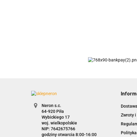
Inform
Neron s.c.
Dostaw
Zwroty i
Wybickiego 17
woj. wielkopolskie
Regula
NIP: 7642675766
Polityka
godziny otwarcia 8:00-16:00