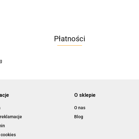
AC BlueLine
Płatności
AC EasyLine
ACCURIDE
acje
O sklepie
a
O nas
 reklamacje
Blog
AIRTAC
min
 cookies