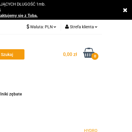
AJĄCYCH DŁUGOŚĆ 1mb.
y
6
taktujemy się z Tobą.
Waluta:
PLN
Strefa klienta
PLN
Zaloguj się
EUR
Zarejestruj się
0,00 zł
0
Dodaj zgłoszenie
Zgody cookies
lniki zębate
HYDRO