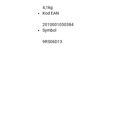
4,1kg
Kod EAN
2010001050384
Symbol
9RS06D13