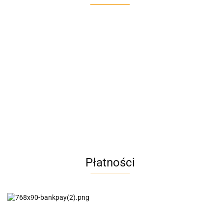
A4M
AC BlueLine
Płatności
AC EasyLine