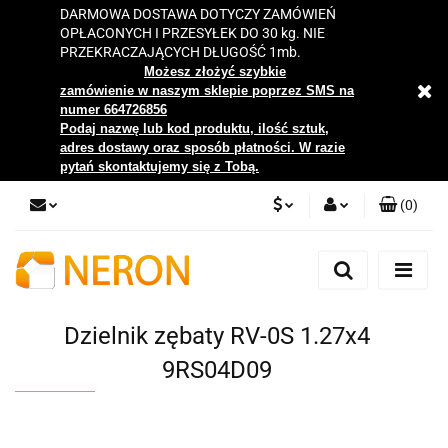
DARMOWA DOSTAWA DOTYCZY ZAMÓWIEŃ
OPŁACONYCH I PRZESYŁEK DO 30 kg. NIE
PRZEKRACZAJĄCYCH DŁUGOŚĆ 1mb.
Możesz złożyć szybkie
zamówienie w naszym sklepie poprzez SMS na
numer 664726856
Podaj nazwę lub kod produktu, ilość sztuk,
adres dostawy oraz sposób płatności. W razie
pytań skontaktujemy się z Tobą.
(
0
)
PLN
Zaloguj się
Zarejestruj się
EUR
Dodaj zgłoszenie
Dzielnik zębaty RV-0S 1.27x4
Zgody cookies
9RS04D09