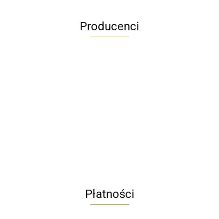
Producenci
A4M
AC BlueLine
Płatności
AC EasyLine