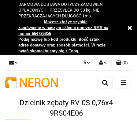
DARMOWA DOSTAWA DOTYCZY ZAMÓWIEŃ
OPŁACONYCH I PRZESYŁEK DO 30 kg. NIE
PRZEKRACZAJĄCYCH DŁUGOŚĆ 1mb.
Możesz złożyć szybkie
zamówienie w naszym sklepie poprzez SMS na
numer 664726856
Podaj nazwę lub kod produktu, ilość sztuk,
adres dostawy oraz sposób płatności. W razie
pytań skontaktujemy się z Tobą.
(
0
)
PLN
Zaloguj się
Zarejestruj się
EUR
Dodaj zgłoszenie
Dzielnik zębaty RV-0S 0,76x4
Zgody cookies
9RS04E06