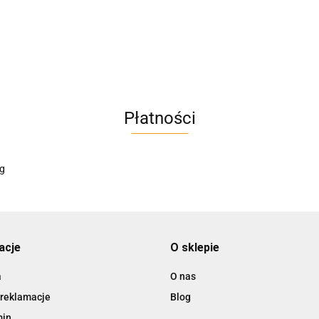
AC BlueLine
Płatności
AC EasyLine
ACCURIDE
acje
O sklepie
a
O nas
 reklamacje
Blog
AIRTAC
min