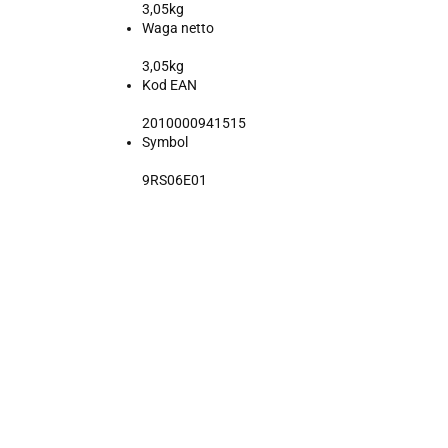
3,05kg
Waga netto
3,05kg
Kod EAN
2010000941515
Symbol
9RS06E01