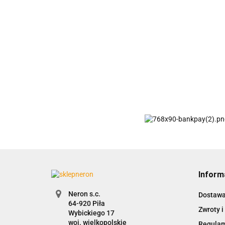
Inform
Neron s.c.
Dostaw
Zwroty i
Wybickiego 17
woj. wielkopolskie
Regula