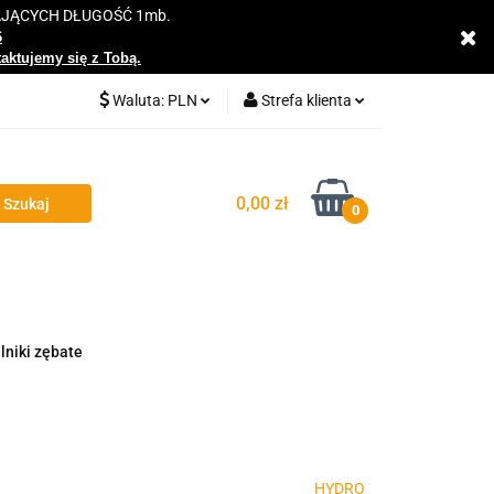
AJĄCYCH DŁUGOŚĆ 1mb.
y
6
taktujemy się z Tobą.
Waluta:
PLN
Strefa klienta
PLN
Zaloguj się
EUR
Zarejestruj się
0,00 zł
0
Dodaj zgłoszenie
Zgody cookies
lniki zębate
HYDRO