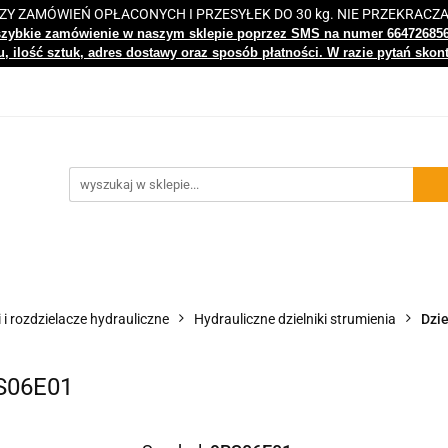
 ZAMÓWIEŃ OPŁACONYCH I PRZESYŁEK DO 30 kg. NIE PRZEKRACZ
i
Nowości
Bestsellery
Kontakt
Centrum Wiedz
szybkie zamówienie w naszym sklepie poprzez SMS na numer 66472685
, ilość sztuk, adres dostawy oraz sposób płatności. W razie pytań skon
gi
Nowości
Bestsellery
Kontakt
Centrum Wiedzy
i i rozdzielacze hydrauliczne
Hydrauliczne dzielniki strumienia
Dzie
RS06E01