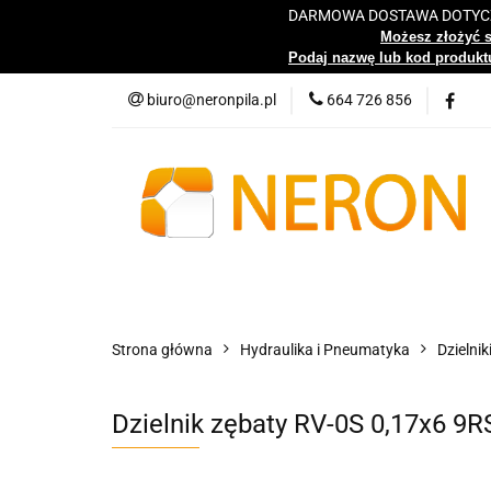
DARMOWA DOSTAWA DOTYCZY
Katalog
Możesz złożyć 
Podaj nazwę lub kod produktu
biuro@neronpila.pl
664 726 856
Wszystkie kategorie
Katalo
Strona główna
Hydraulika i Pneumatyka
Dzielnik
Dzielnik zębaty RV-0S 0,17x6 9