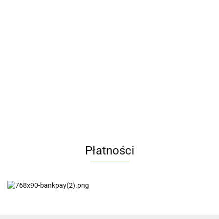
A4M
AC BlueLine
Płatności
AC EasyLine
ACCURIDE