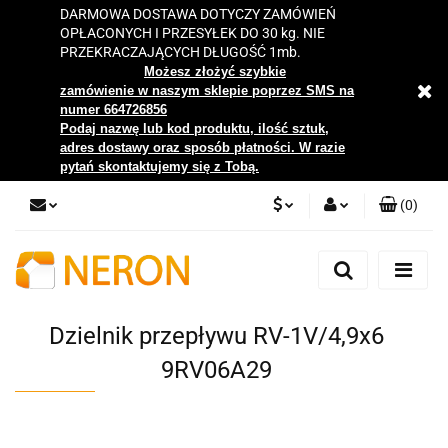
DARMOWA DOSTAWA DOTYCZY ZAMÓWIEŃ
OPŁACONYCH I PRZESYŁEK DO 30 kg. NIE
PRZEKRACZAJĄCYCH DŁUGOŚĆ 1mb.
Możesz złożyć szybkie
zamówienie w naszym sklepie poprzez SMS na
numer 664726856
Podaj nazwę lub kod produktu, ilość sztuk,
adres dostawy oraz sposób płatności. W razie
pytań skontaktujemy się z Tobą.
(
0
)
PLN
Zaloguj się
Zarejestruj się
EUR
Dodaj zgłoszenie
Dzielnik przepływu RV-1V/4,9x6
Zgody cookies
9RV06A29