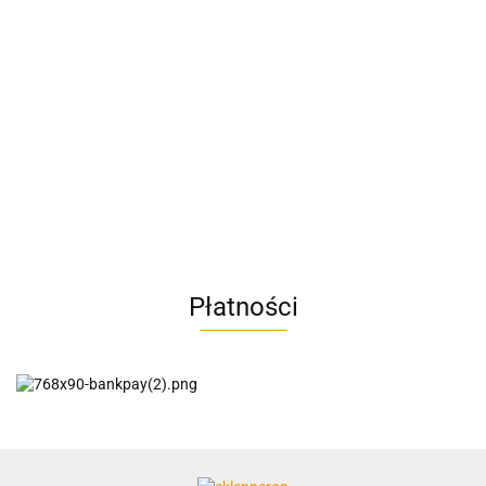
A4M
AC BlueLine
Płatności
AC EasyLine
ACCURIDE