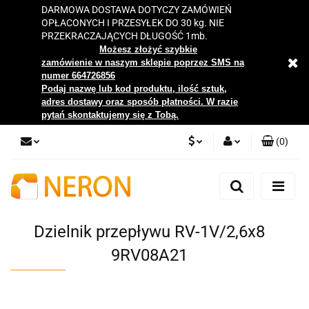
DARMOWA DOSTAWA DOTYCZY ZAMÓWIEŃ
OPŁACONYCH I PRZESYŁEK DO 30 kg. NIE
PRZEKRACZAJĄCYCH DŁUGOŚĆ 1mb.
Możesz złożyć szybkie
zamówienie w naszym sklepie poprzez SMS na
numer 664726856
Podaj nazwę lub kod produktu, ilość sztuk,
adres dostawy oraz sposób płatności. W razie
pytań skontaktujemy się z Tobą.
(
0
)
PLN
Zaloguj się
Zarejestruj się
EUR
Dodaj zgłoszenie
Dzielnik przepływu RV-1V/2,6x8
Zgody cookies
9RV08A21