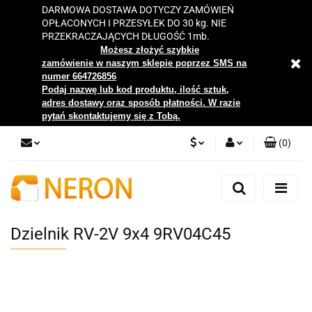
DARMOWA DOSTAWA DOTYCZY ZAMÓWIEŃ
OPŁACONYCH I PRZESYŁEK DO 30 kg. NIE
PRZEKRACZAJĄCYCH DŁUGOŚĆ 1mb.
Możesz złożyć szybkie
zamówienie w naszym sklepie poprzez SMS na
numer 664726856
Podaj nazwę lub kod produktu, ilość sztuk,
adres dostawy oraz sposób płatności. W razie
pytań skontaktujemy się z Tobą.
(
0
)
PLN
Zaloguj się
Zarejestruj się
EUR
Dodaj zgłoszenie
Dzielnik RV-2V 9x4 9RV04C45
Zgody cookies