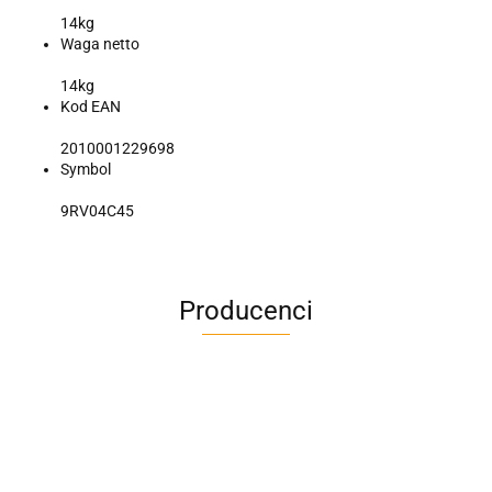
14kg
Waga netto
14kg
Kod EAN
2010001229698
Symbol
9RV04C45
Producenci
A4M