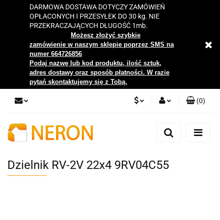
DARMOWA DOSTAWA DOTYCZY ZAMÓWIEŃ
OPŁACONYCH I PRZESYŁEK DO 30 kg. NIE
PRZEKRACZAJĄCYCH DŁUGOŚĆ 1mb.
Możesz złożyć szybkie
zamówienie w naszym sklepie poprzez SMS na
numer 664726856
Podaj nazwę lub kod produktu, ilość sztuk,
adres dostawy oraz sposób płatności. W razie
pytań skontaktujemy się z Tobą.
(
0
)
PLN
Zaloguj się
Zarejestruj się
EUR
Dodaj zgłoszenie
Dzielnik RV-2V 22x4 9RV04C55
Zgody cookies