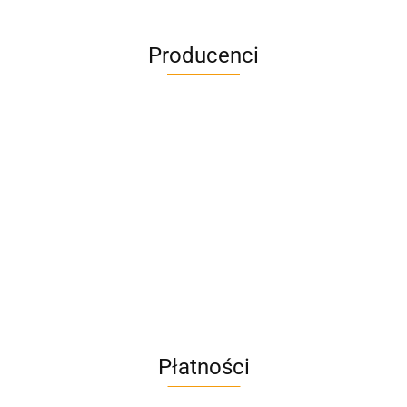
Producenci
A4M
AC BlueLine
Płatności
AC EasyLine