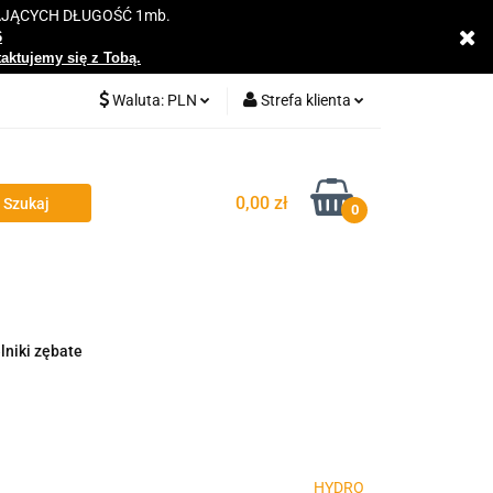
AJĄCYCH DŁUGOŚĆ 1mb.
y
6
taktujemy się z Tobą.
Waluta:
PLN
Strefa klienta
PLN
Zaloguj się
EUR
Zarejestruj się
0,00 zł
0
Dodaj zgłoszenie
Zgody cookies
lniki zębate
HYDRO