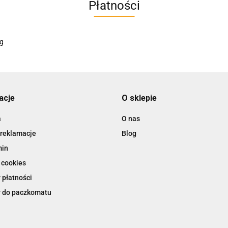
Płatności
AC EasyLine
ACCURIDE
acje
O sklepie
a
O nas
 reklamacje
Blog
AIRTAC
min
 cookies
 płatności
 do paczkomatu