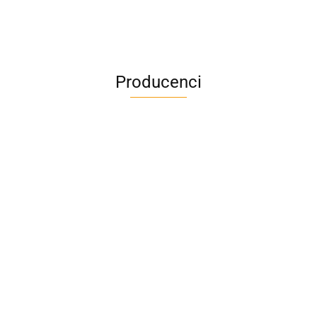
Producenci
A4M
AC BlueLine