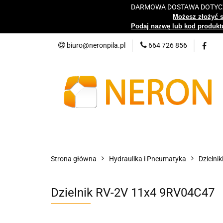
DARMOWA DOSTAWA DOTYCZY
Katalog
Możesz złożyć 
Podaj nazwę lub kod produktu
biuro@neronpila.pl
664 726 856
Wszystkie kategorie
Katalo
Strona główna
Hydraulika i Pneumatyka
Dzielnik
Dzielnik RV-2V 11x4 9RV04C47