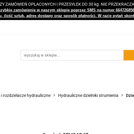
 ZAMÓWIEŃ OPŁACONYCH I PRZESYŁEK DO 30 kg. NIE PRZEKRACZ
i
Nowości
Bestsellery
Kontakt
Centrum Wiedz
szybkie zamówienie w naszym sklepie poprzez SMS na numer 66472685
, ilość sztuk, adres dostawy oraz sposób płatności. W razie pytań skon
gi
Nowości
Bestsellery
Kontakt
Centrum Wiedzy
i i rozdzielacze hydrauliczne
Hydrauliczne dzielniki strumienia
Dzie